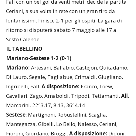
Fall con un bel gol da venti metri; decide la partita
Ceriani, a sua volta in rete con un gran tiro da
lontanissimi. Finisce 2-1 per gli ospiti. La gara di
ritorno si disputerà sabato 7 maggio alle 17 a
Sesto Calende.
IL TABELLINO
Mariano-Sestese 1-2 (0-1)
Mariano:
Artesani, Ballabio, Castejon, Quitadamo,
Di Lauro, Segale, Tagliabue, Crimaldi, Giugliano,
Ingribelli, Fall.
A disposizione:
Franco, Loew,
Cavallari, Zago, Arnaboldi, Tripodi, Tettamanti.
All
.
Marcarini. 22′ 3.17, 8.13, 36′ 4.14
Sestese
: Martignoni, Robustellini, Scaglia,
Mantegazza, Gibelli, Lo Bello, Nalesso, Ceriani,
Fioroni, Giordano, Broggi.
A disposizione:
Didoni,