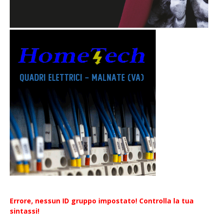
Errore, nessun ID gruppo impostato! Controlla la tua
sintassi!