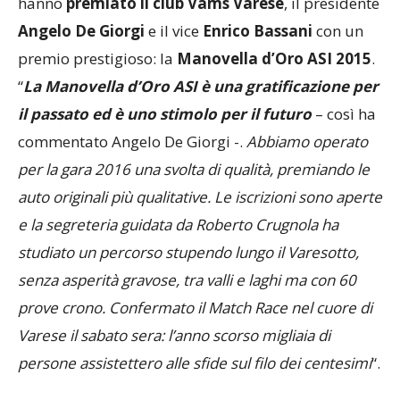
hanno
premiato il club Vams Varese
, il presidente
Angelo De Giorgi
e il vice
Enrico Bassani
con un
premio prestigioso: la
Manovella d’Oro ASI 2015
.
“
La Manovella d’Oro ASI è una gratificazione per
il passato ed è uno stimolo per il futuro
– così ha
commentato Angelo De Giorgi -.
Abbiamo operato
per la gara 2016 una svolta di qualità, premiando le
auto originali più qualitative. Le iscrizioni sono aperte
e la segreteria guidata da Roberto Crugnola ha
studiato un percorso stupendo lungo il Varesotto,
senza asperità gravose, tra valli e laghi ma con 60
prove crono. Confermato il Match Race nel cuore di
Varese il sabato sera: l’anno scorso migliaia di
persone assistettero alle sfide sul filo dei centesimi
“.