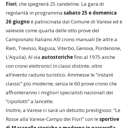
Fiori
, che spegnerà 25 candeline. La gara di
regolarità in programma
sabato 25 e domenica
26 giugno
è patrocinata dal Comune di Varese ed è
valevole come quarta delle otto prove del
Campionato Italiano ASI crono manuali (le altre a
Rieti, Trevisio, Ragusa, Viterbo, Genova, Pordenone,
L’Aquila). Al via
autostoriche
fino al 1975 anche
con crono elettronici in classi distinte, oltre
all’evento raduno turistico. Ammesse le “instant
classic” più moderne, senza le 60 prove crono che
affronteranno i migliori specialisti nazionali dei
“cipollotti” a lancette.
Inoltre, a Varese ci sarà un debutto prestigioso: “Le
Rosse alla Varese-Campo dei Fiori” con le
sportive
di Maranello storiche e moderne in passerella
.