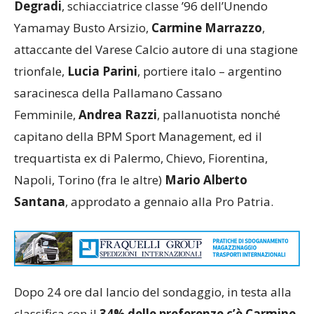
Degradi
, schiacciatrice classe ’96 dell’Unendo
Yamamay Busto Arsizio,
Carmine Marrazzo
,
attaccante del Varese Calcio autore di una stagione
trionfale,
Lucia Parini
, portiere italo – argentino
saracinesca della Pallamano Cassano
Femminile,
Andrea
Razzi
, pallanuotista nonché
capitano della BPM Sport Management, ed il
trequartista ex di Palermo, Chievo, Fiorentina,
Napoli, Torino (fra le altre)
Mario Alberto
Santana
, approdato a gennaio alla Pro Patria.
Dopo 24 ore dal lancio del sondaggio, in testa alla
classifica con il
34% delle preferenze c’è Carmine