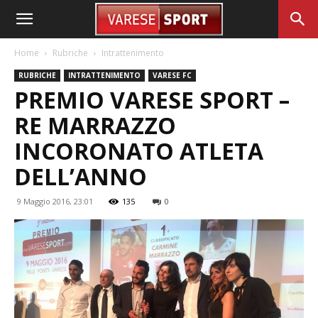
Home
Rubriche
Intrattenimento
RUBRICHE
INTRATTENIMENTO
VARESE FC
PREMIO VARESE SPORT –
RE MARRAZZO
INCORONATO ATLETA
DELL’ANNO
9 Maggio 2016, 23:01
135
0