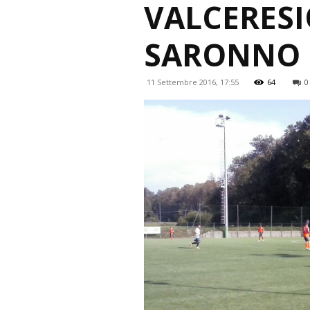
VALCERESI
SARONNO 
11 Settembre 2016, 17:55
64
0