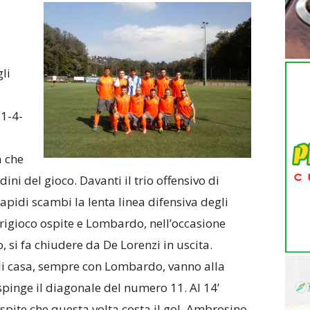
li
1-4-
a che
ni del gioco. Davanti il trio offensivo di
apidi scambi la lenta linea difensiva degli
uorigioco ospite e Lombardo, nell’occasione
si fa chiudere da De Lorenzi in uscita.
 di casa, sempre con Lombardo, vanno alla
pinge il diagonale del numero 11. Al 14’
spite che questa volta costa il gol. Ambrosino