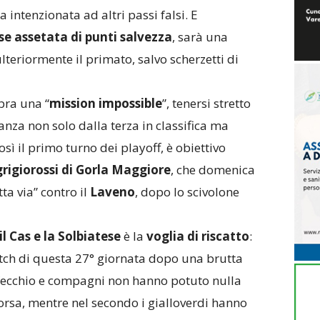
intenzionata ad altri passi falsi. E
e assetata di punti salvezza
, sarà una
teriormente il primato, salvo scherzetti di
bra una “
mission impossible
”, tenersi stretto
anza non solo dalla terza in classifica ma
sì il primo turno dei playoff, è obiettivo
grigiorossi di Gorla Maggiore
, che domenica
ta via” contro il
Laveno
, dopo lo scivolone
il Cas e la Solbiatese
è la
voglia di riscatto
:
ch di questa 27° giornata dopo una brutta
 Vecchio e compagni non hanno potuto nulla
orsa, mentre nel secondo i gialloverdi hanno