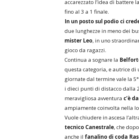
accarezzato l’idea di battere l
fino al 3 a 1 finale.
In un posto sul podio ci cred
due lunghezze in meno dei bust
mister Leo
, in uno straordina
gioco da ragazzi.
Continua a sognare la
Belfort
questa categoria, e autrice di
giornate dal termine vale la 5°
i dieci punti di distacco dalla
meravigliosa avventura
c’è da
ampiamente coinvolta nella lo
Vuole chiudere in ascesa l’al
tecnico Canestrale
, che dopo
anche il
fanalino di coda Ra