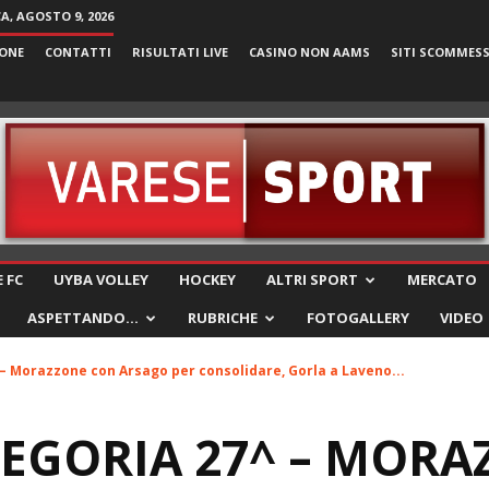
, AGOSTO 9, 2026
ONE
CONTATTI
RISULTATI LIVE
CASINO NON AAMS
SITI SCOMMES
VareseSport
 FC
UYBA VOLLEY
HOCKEY
ALTRI SPORT
MERCATO
ASPETTANDO…
RUBRICHE
FOTOGALLERY
VIDEO
– Morazzone con Arsago per consolidare, Gorla a Laveno...
EGORIA 27^ – MORA