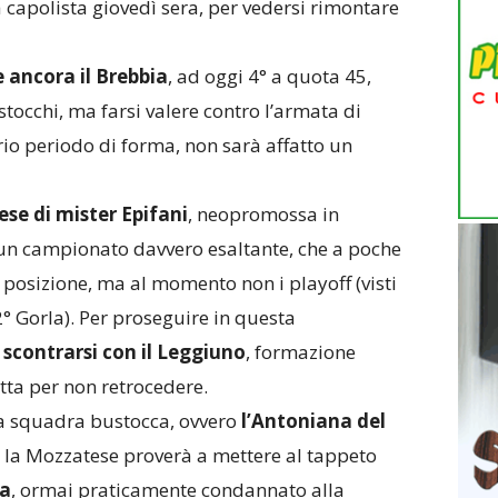
a capolista giovedì sera, per vedersi rimontare
e ancora il Brebbia
, ad oggi 4° a quota 45,
occhi, ma farsi valere contro l’armata di
rio periodo di forma, non sarà affatto un
ese di mister Epifani
, neopromossa in
 un campionato davvero esaltante, che a poche
 posizione, ma al momento non i playoff (visti
 2° Gorla). Per proseguire in questa
 scontrarsi con il Leggiuno
, formazione
tta per non retrocedere.
tra squadra bustocca, ovvero
l’Antoniana del
 la Mozzatese proverà a mettere al tappeto
sa
, ormai praticamente condannato alla