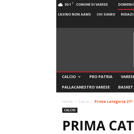
C
30.1
DOMENICA
COMUNE DI VARESE
CASINO NON AAMS
CHI SIAMO
REDAZI
CALCIO
PRO PATRIA
VARESE
PALLACANESTRO VARESE
BASKET
Home
Calcio
Prima categoria 27^ 
CALCIO
PRIMA CAT