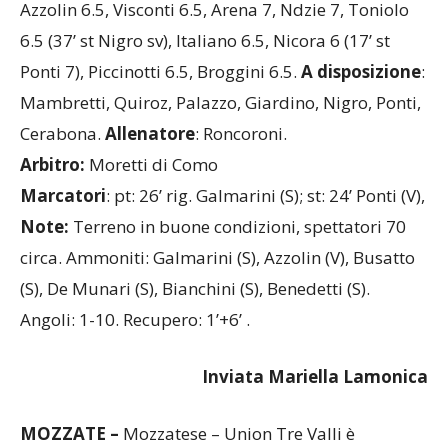
Azzolin 6.5, Visconti 6.5, Arena 7, Ndzie 7, Toniolo
6.5 (37’ st Nigro sv), Italiano 6.5, Nicora 6 (17’ st
Ponti 7), Piccinotti 6.5, Broggini 6.5.
A disposizione
:
Mambretti, Quiroz, Palazzo, Giardino, Nigro, Ponti,
Cerabona.
Allenatore
: Roncoroni.
Arbitro:
Moretti di Como
Marcatori
: pt: 26’ rig. Galmarini (S); st: 24’ Ponti (V),
Note:
Terreno in buone condizioni, spettatori 70
circa. Ammoniti: Galmarini (S), Azzolin (V), Busatto
(S), De Munari (S), Bianchini (S), Benedetti (S).
Angoli: 1-10. Recupero: 1’+6’ .
Inviata Mariella Lamonica
MOZZATE –
Mozzatese – Union Tre Valli è