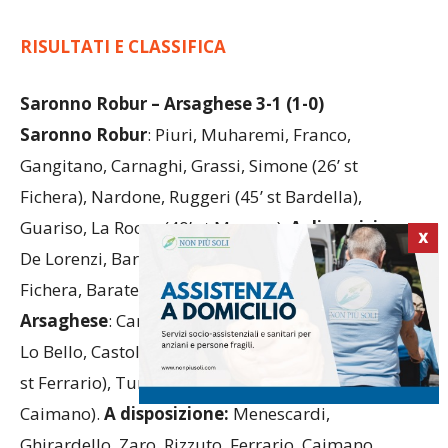
RISULTATI E CLASSIFICA
Saronno Robur – Arsaghese 3-1 (1-0)
Saronno Robur
: Piuri, Muharemi, Franco,
Gangitano, Carnaghi, Grassi, Simone (26’ st
Fichera), Nardone, Ruggeri (45’ st Bardella),
Guariso, La Rocca (40’ st Marano).
A disposizione:
X
De Lorenzi, Bardella, Marano, Guarneri, Banfi,
Fichera, Baratelli.
Allenatore
: Lo Piccolo.
Arsaghese
: Cardi, Mai, Clerici (30’ pt Ghirardello),
Lo Bello, Castoldi, Nebuloni, Falvella, Marinello (30’
st Ferrario), Turri, Sciarini, Fontana C. (20’ st
Caimano).
A disposizione:
Menescardi,
Ghirardello, Zaro, Rizzuto, Ferrario, Caimano,