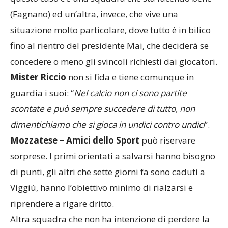
Discorso simile per
Fagnano – Viggiù.
Anche in
questo caso c’è una squadra che sta facendo bene
(Fagnano) ed un’altra, invece, che vive una
situazione molto particolare, dove tutto è in bilico
fino al rientro del presidente Mai, che deciderà se
concedere o meno gli svincoli richiesti dai giocatori.
Mister Riccio
non si fida e tiene comunque in
guardia i suoi: “
Nel calcio non ci sono partite
scontate e può sempre succedere di tutto, non
dimentichiamo che si gioca in undici contro undici
”.
Mozzatese – Amici dello Sport
può riservare
sorprese. I primi orientati a salvarsi hanno bisogno
di punti, gli altri che sette giorni fa sono caduti a
Viggiù, hanno l’obiettivo minimo di rialzarsi e
riprendere a rigare dritto.