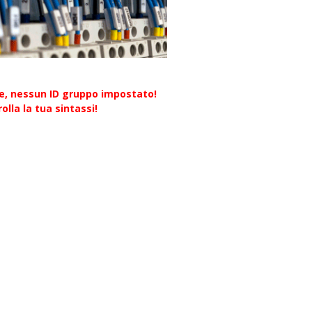
re, nessun ID gruppo impostato!
olla la tua sintassi!