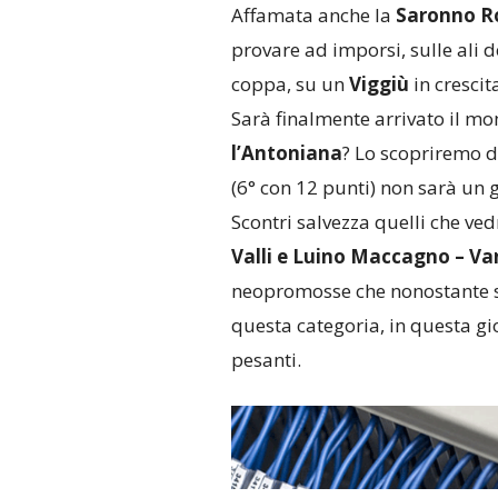
Affamata anche la
Saronno R
provare ad imporsi, sulle ali d
coppa, su un
Viggiù
in crescit
Sarà finalmente arrivato il mo
l’Antoniana
? Lo scopriremo 
(6° con 12 punti) non sarà un 
Scontri salvezza quelli che v
Valli e Luino Maccagno – Va
neopromosse che nonostante sti
questa categoria, in questa g
pesanti.