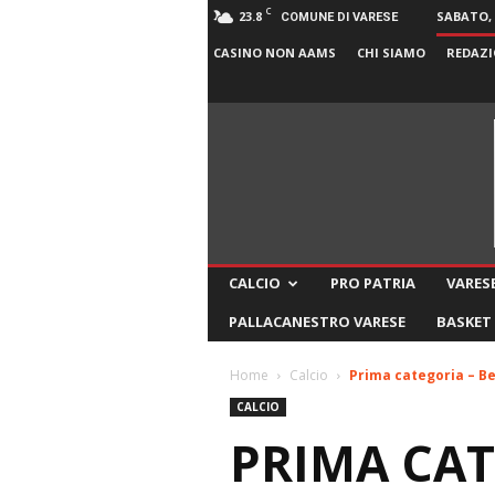
C
23.8
SABATO, 
COMUNE DI VARESE
CASINO NON AAMS
CHI SIAMO
REDAZI
CALCIO
PRO PATRIA
VARESE
PALLACANESTRO VARESE
BASKET
Home
Calcio
Prima categoria – Bel
CALCIO
PRIMA CAT