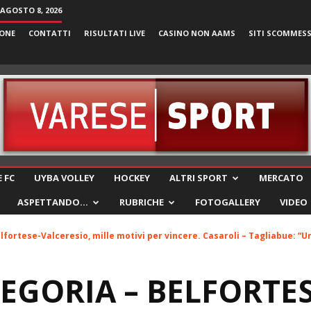
AGOSTO 8, 2026
ONE
CONTATTI
RISULTATI LIVE
CASINO NON AAMS
SITI SCOMMES
VareseSport
 FC
UYBA VOLLEY
HOCKEY
ALTRI SPORT
MERCATO
ASPETTANDO…
RUBRICHE
FOTOGALLERY
VIDEO
fortese-Valceresio, mille motivi per vincere. Casaroli – Tagliabue: “Un
EGORIA – BELFORTES