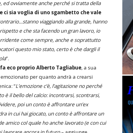
e, ed ovviamente anche perché si tratta della
e ci sia voglia di uno sgambetto che vale
contrario…stanno viaggiando alla grande, hanno
 rispetto e che sta facendo un gran lavoro, io
orridente come sempre, anche e soprattutto
atori questo mio stato, certo è che dargli il
ola
”.
 fa eco proprio Alberto Tagliabue
, a sua
 emozionato per quanto andrà a crearsi
nica: “
L’emozione c’è, l’agitazione no perché
o è il bello del calcio: incontrarsi, scontrarsi,
videre, poi un conto è affrontare un’ex
ra in cui hai giocato, un conto è affrontare un
e amico col quale ho anche lavorato
(e con cui
i lavorare ancora in futuro
– aggiunge