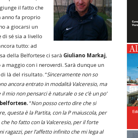
giunge il fatto che
n anno fa proprio
ino a giocarsi un
di sé sia a livello
ncora tutto: ad
a della Belfortese ci sarà
Giuliano Markaj
,
no a maggio con i neroverdi. Sarà dunque un
i là del risultato. “
Sinceramente non so
no ancora entrato in modalità Valceresio, ma
il mio non pensarci è naturale o se c’è un po’
belfortese.
“
Non posso certo dire che si
re, questa è la Partita, con la P maiuscola, per
che ho fatto con la Valceresio, per il forte
ragazzi, per l’affetto infinito che mi lega al