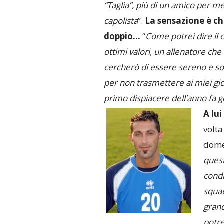
“Taglia”, più di un amico per m
capolista
”.
La sensazione è ch
doppio…
“
Come potrei dire il 
ottimi valori, un allenatore che
cercherò di essere sereno e s
per non trasmettere ai miei gioc
primo dispiacere dell’anno fa g
A lui
volta
dome
quest
condi
squad
grand
potre