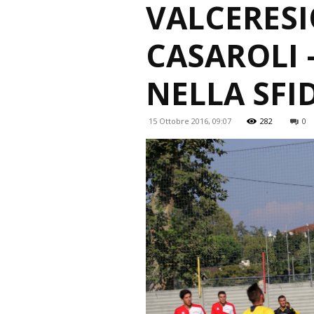
VALCERESI
CASAROLI 
NELLA SFI
15 Ottobre 2016, 09:07
282
0