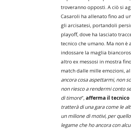
troveranno opposti. A ciò si ag
Casaroli ha allenato fino ad u
gli arcisatesi, portandoli pers
playoff, dove ha lasciato tracce 
tecnico che umano. Ma non è a
indossare la maglia biancoross
altro ex messosi in mostra fi
match dalle mille emozioni, al d
ancora cosa aspettarmi, non so
non riesco a rendermi conto se 
di timore
”,
afferma il tecnico 
tratterà di una gara come le alt
un milione di motivi, per quello 
legame che ho ancora con alcuni 