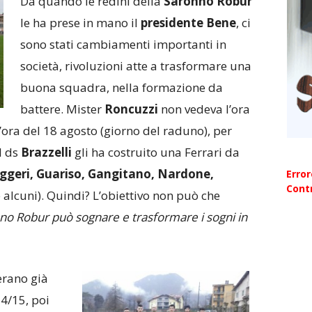
Da quando le redini della
Saronno Robur
le ha prese in mano il
presidente Bene
, ci
sono stati cambiamenti importanti in
società, rivoluzioni atte a trasformare una
buona squadra, nella formazione da
battere. Mister
Roncuzzi
non vedeva l’ora
l’ora del 18 agosto (giorno del raduno), per
l ds
Brazzelli
gli ha costruito una Ferrari da
ggeri, Guariso, Gangitano, Nardone,
Erro
Contr
 alcuni). Quindi? L’obiettivo non può che
no Robur può sognare e trasformare i sogni in
 erano già
14/15, poi