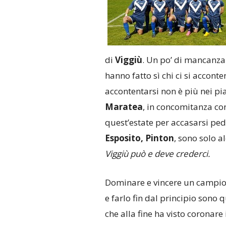
di
Viggiù
. Un po’ di mancanza 
hanno fatto sì chi ci si accon
accontentarsi non è più nei pi
Maratea
, in concomitanza con
quest’estate per accasarsi pe
Esposito, Pinton
, sono solo a
Viggiù può e deve crederci.
Dominare e vincere un campion
e farlo fin dal principio sono qu
che alla fine ha visto coronare