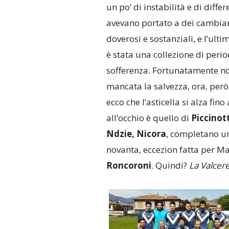
un po’ di instabilità e di differ
avevano portato a dei cambia
doverosi e sostanziali, e l’ult
è stata una collezione di perio
sofferenza. Fortunatamente n
mancata la salvezza, ora, però,
ecco che l’asticella si alza fin
all’occhio è quello di
Piccinot
Ndzie, Nicora
, completano un
novanta, eccezion fatta per M
Roncoroni
. Quindi?
La Valcere