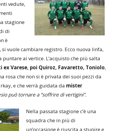
enti vedute,
menti
ima stagione
di di
on è
 si vuole cambiare registro. Ecco nuova linfa,
o a puntare ai vertice. L’acquisto che più salta
ti ex Varese, poi Quiroz, Favaretto, Toniolo
,
a rosa che non si è privata dei suoi pezzi da
arkay, e che verrà guidata da
mister
sio può tornare a “soffrire di vertigini”.
Nella passata stagione c’è una
squadra che in più di
un’occasione è riuscita a stupire e