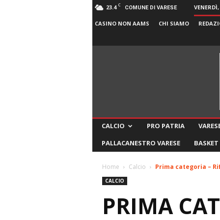
C
23.4
VENERDÌ,
COMUNE DI VARESE
CASINO NON AAMS
CHI SIAMO
REDAZI
CALCIO
PRO PATRIA
VARESE
PALLACANESTRO VARESE
BASKET
Home
Calcio
Prima categoria – Ri
CALCIO
PRIMA CAT