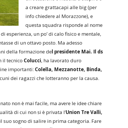
a creare grattacapi alle big (per
info chiedere al Morazzone), e
questa squadra risponde al nome
di esperienza, un po’ di calo fisico e mentale,
tentasse di un ottavo posto. Ma adesso
ani della formazione de
l presidente Mai. Il ds
 il tecnico
Colucci
, ha lavorato duro
dine importanti:
Colella, Mezzanotte, Binda,
lcuni dei ragazzi che lotteranno per la causa.
ato non è mai facile, ma avere le idee chiare
alità di cui non si è privata l’
Union Tre Valli,
 il suo sogno di salire in prima categoria. Fare