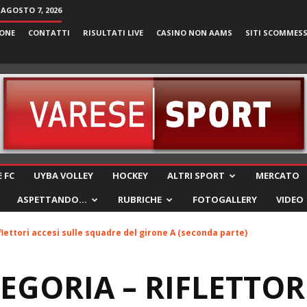
 AGOSTO 7, 2026
ONE
CONTATTI
RISULTATI LIVE
CASINO NON AAMS
SITI SCOMMES
VareseSport
 FC
UYBA VOLLEY
HOCKEY
ALTRI SPORT
MERCATO
ASPETTANDO…
RUBRICHE
FOTOGALLERY
VIDEO
flettori accesi sulle squadre del girone A (seconda parte)
EGORIA – RIFLETTOR