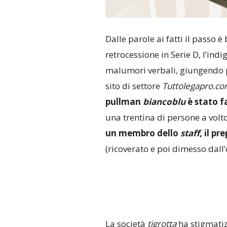
Dalle parole ai fatti il passo 
retrocessione in Serie D, l’indi
malumori verbali, giungendo pur
sito di settore
Tuttolegapro.c
pullman
biancoblu
è stato f
una trentina di persone a volto
un membro dello
staff
, il p
(ricoverato e poi dimesso dall
La società
tigrotta
ha stigmatiz