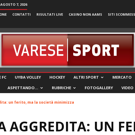
 AGOSTO 7, 2026
ONE
CONTATTI
RISULTATI LIVE
CASINO NON AAMS
SITI SCOMMES
VareseSport
 FC
UYBA VOLLEY
HOCKEY
ALTRI SPORT
MERCATO
ASPETTANDO…
RUBRICHE
FOTOGALLERY
VIDEO
ita: un ferito, ma la società minimizza
A AGGREDITA: UN FE