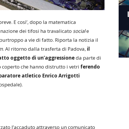
è breve. E così’, dopo la matematica
gnazione dei tifosi ha travalicato
social
e
troppo a vie di fatto. Riporta la notizia il
om
. Al ritorno dalla trasferta di Padova,
il
atto oggetto di un’aggressione
da parte di
 coperto che hanno distrutto i vetri
ferendo
reparatore atletico Enrico Arrigotti
’ospedale).
zato l’accaduto attraverso un comunicato