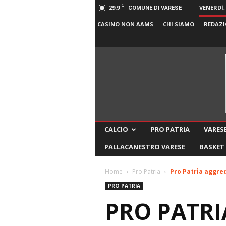
C
29.9
VENERDÌ,
COMUNE DI VARESE
CASINO NON AAMS
CHI SIAMO
REDAZI
CALCIO
PRO PATRIA
VARESE
PALLACANESTRO VARESE
BASKET
Home
Pro Patria
Pro Patria aggred
PRO PATRIA
PRO PATRI