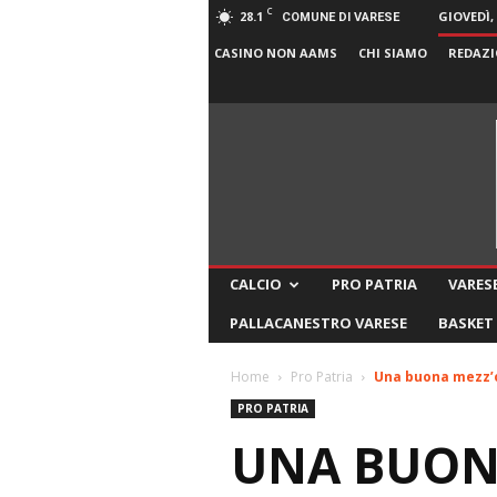
C
28.1
GIOVEDÌ,
COMUNE DI VARESE
CASINO NON AAMS
CHI SIAMO
REDAZI
CALCIO
PRO PATRIA
VARESE
PALLACANESTRO VARESE
BASKET
Home
Pro Patria
Una buona mezz’o
PRO PATRIA
UNA BUONA