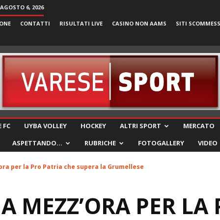
 AGOSTO 6, 2026
ONE
CONTATTI
RISULTATI LIVE
CASINO NON AAMS
SITI SCOMMES
VareseSport
 FC
UYBA VOLLEY
HOCKEY
ALTRI SPORT
MERCATO
ASPETTANDO…
RUBRICHE
FOTOGALLERY
VIDEO
ra per la Pro Patria che supera la Grumellese
 MEZZ’ORA PER LA 