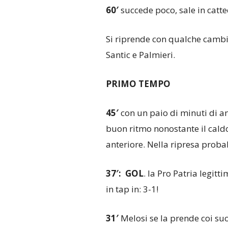
60′
succede poco, sale in catte
Si riprende con qualche cambio
Santic e Palmieri.
PRIMO TEMPO
45′
con un paio di minuti di ant
buon ritmo nonostante il caldo 
anteriore. Nella ripresa proba
37′: GOL
. la Pro Patria legit
in tap in: 3-1!
31′
Melosi se la prende coi suo