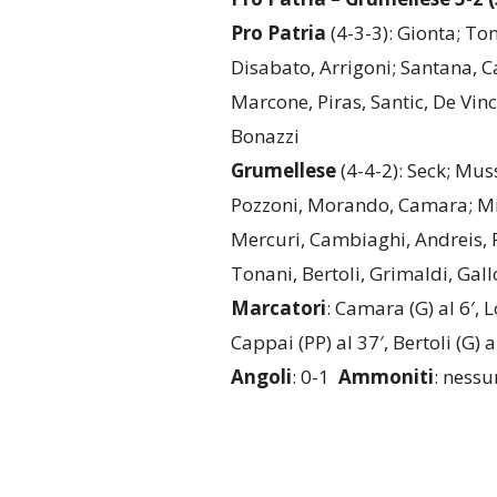
Pro
Patria
(4-3-3): Gionta; To
Disabato, Arrigoni; Santana, 
Marcone, Piras, Santic, De Vinc
Bonazzi
Grumellese
(4-4-2): Seck; Mus
Pozzoni, Morando, Camara; Mi
Mercuri, Cambiaghi, Andreis, 
Tonani, Bertoli, Grimaldi, Gall
Marcatori
: Camara (G) al 6′, L
Cappai (PP) al 37′, Bertoli (G) a
Angoli
: 0-1
Ammoniti
: ness