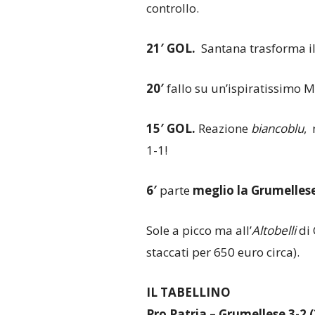
controllo.
21′ GOL.
Santana trasforma il 
20′
fallo su un’ispiratissimo M
15′
GOL.
Reazione
biancoblu
, 
1-1!
6′
parte
meglio la Grumelles
Sole a picco ma all’
Altobelli
di 
staccati per 650 euro circa).
IL TABELLINO
Pro Patria – Grumellese 3-2 (