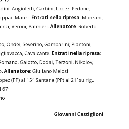
ndini, Angioletti, Garbini, Lopez; Pedone,
Cappai, Mauri.
Entrati
nella
ripresa
: Monzani,
enzi, Veroni, Palmieri.
Allenatore
: Roberto
so, Ondei, Severino, Gambarini; Piantoni,
gliavacca, Cavalcante.
Entrati
nella
ripresa
:
Romano, Gaiotto, Dodai, Terzoni, Nikolov,
o.
Allenatore
: Giuliano Melosi
opez (PP) al 15′, Santana (PP) al 21′ su rig.,
l 67′
uno
Giovanni
Castiglioni