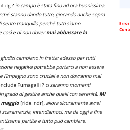
il dg ?
in campo è stata fino ad ora buonissima.
 perché stanno dando tutto, giocando anche sopra
Mi sento tranquillo perché tutti siamo
Erro
Contr
e così e di non dover
mai abbassare la
 giudizi cambiano in fretta: adesso per tutti
zione negativa potrebbe portarci a non essere
tà e l’impegno sono cruciali e non dovranno mai
conclude Fumagalli ?
ci saranno momenti
n grado di gestire anche quelli con serenità.
Mi
e maggio
[ride, ndr]
, allora sicuramente avrei
è scaramanzia, intendiamoci, ma da oggi a fine
tissime partite e tutto può cambiare.
”
.