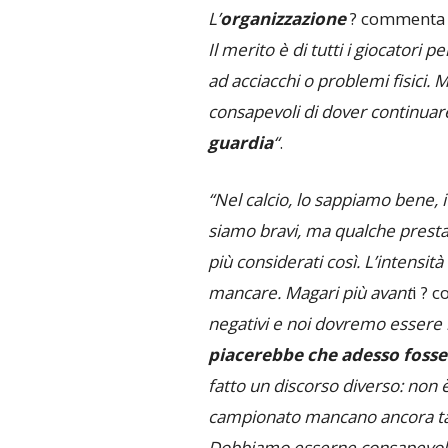
L’
organizzazione
? commenta 
Il merito è di tutti i giocatori
ad acciacchi o problemi fisici. 
consapevoli di dover continuar
guardia
“
.
“Nel calcio, lo sappiamo bene, i
siamo bravi, ma qualche presta
più considerati così. L’intensi
mancare. Magari più avant
i ? 
negativi e noi dovremo essere i
piacerebbe che adesso foss
fatto un discorso diverso: non 
campionato mancano ancora tan
Dobbiamo esserne consapevoli