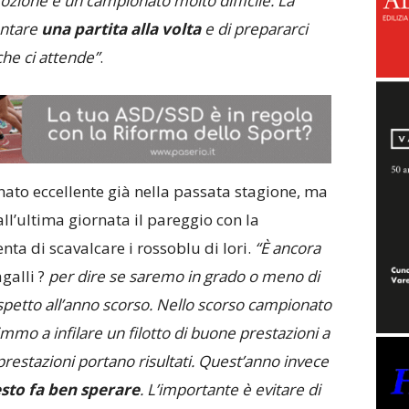
ozione è un campionato molto difficile. La
rontare
una partita alla volta
e di prepararci
he ci attende”
.
ato eccellente già nella passata stagione, ma
all’ultima giornata il pareggio con la
ta di scavalcare i rossoblu di Iori.
“È ancora
galli ?
per dire se saremo in grado o meno di
spetto all’anno scorso. Nello scorso campionato
mmo a infilare un filotto di buone prestazioni a
e prestazioni portano risultati. Quest’anno invece
sto fa ben sperare
. L’importante è evitare di