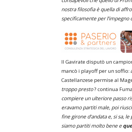
consapevoli che quello di Prom
nostra filosofia è quella di aff
specificamente per l’impegno c
Il Gavirate disputò un campion
mancò i playoff per un soffio: 
Castellanzese permise al Magen
troppo presto
? continua Fuma
compiere un ulteriore passo ri
eravamo partiti male, poi riusci
fine girone d’andata e, si sa, l
siamo partiti molto bene e
que