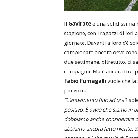
Il
Gavirate
è una solidissima r
stagione, con i ragazzi di Iori 
giornate. Davanti a loro c’è so
campionato ancora deve conosce
due settimane, oltretutto, ci sa
compagini. Ma è ancora troppo 
Fabio Fumagalli
vuole che la
più vicina.
“L’andamento fino ad ora
? spi
positivo. È ovvio che siamo in u
dobbiamo anche considerare ch
abbiamo ancora fatto niente. S