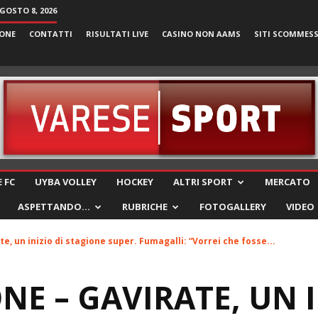
GOSTO 8, 2026
ONE
CONTATTI
RISULTATI LIVE
CASINO NON AAMS
SITI SCOMMES
VareseSport
 FC
UYBA VOLLEY
HOCKEY
ALTRI SPORT
MERCATO
ASPETTANDO…
RUBRICHE
FOTOGALLERY
VIDEO
, un inizio di stagione super. Fumagalli: “Vorrei che fosse...
E – GAVIRATE, UN I