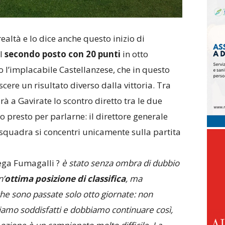
ealtà e lo dice anche questo inizio di
al
secondo posto con 20 punti
in otto
lo l’implacabile Castellanzese, che in questo
re un risultato diverso dalla vittoria. Tra
rà a Gavirate lo scontro diretto tra le due
presto per parlarne: il direttore generale
 squadra si concentri unicamente sulla partita
ega Fumagalli ?
è stato senza ombra di dubbio
n’
ottima posizione di classifica
, ma
e sono passate solo otto giornate: non
iamo soddisfatti e dobbiamo continuare così,