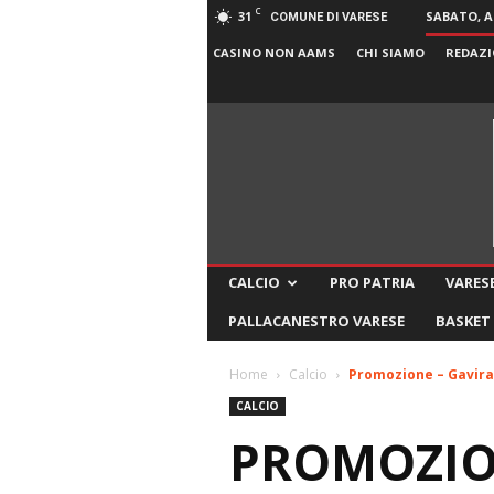
C
31
SABATO, A
COMUNE DI VARESE
CASINO NON AAMS
CHI SIAMO
REDAZI
CALCIO
PRO PATRIA
VARESE
PALLACANESTRO VARESE
BASKET
Home
Calcio
Promozione – Gavirate
CALCIO
PROMOZION