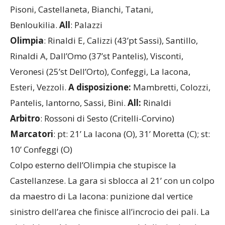
Cinotti (22’st Bertola).
A disposizione
: Praticò,
Pisoni, Castellaneta, Bianchi, Tatani,
Benloukilia.
All
: Palazzi
Olimpia
: Rinaldi E, Calizzi (43’pt Sassi), Santillo,
Rinaldi A, Dall’Omo (37’st Pantelis), Visconti,
Veronesi (25’st Dell’Orto), Confeggi, La Iacona,
Esteri, Vezzoli.
A disposizione:
Mambretti, Colozzi,
Pantelis, Iantorno, Sassi, Bini.
All:
Rinaldi
Arbitro
: Rossoni di Sesto (Critelli-Corvino)
Marcatori
: pt: 21’ La Iacona (O), 31’ Moretta (C); st:
10’ Confeggi (O)
Colpo esterno dell’Olimpia che stupisce la
Castellanzese. La gara si sblocca al 21’ con un colpo
da maestro di La Iacona: punizione dal vertice
sinistro dell’area che finisce all’incrocio dei pali. La