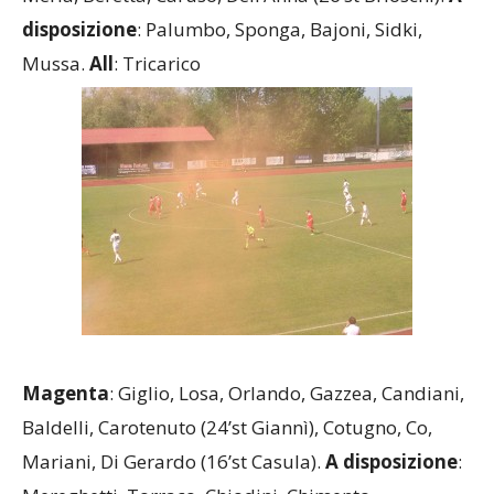
(13’st Battaglia), Di Noto, Riso (13’st Brioschi),
Merla, Beretta, Caruso, Dell’Anna (26’st Brioschi).
A
disposizione
: Palumbo, Sponga, Bajoni, Sidki,
Mussa.
All
: Tricarico
Magenta
: Giglio, Losa, Orlando, Gazzea, Candiani,
Baldelli, Carotenuto (24’st Giannì), Cotugno, Co,