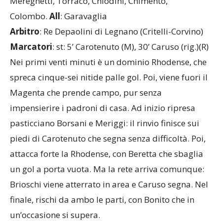
Mariani, Di Gerardo (16’st Casula).
A disposizione
:
Mereghetti, Torraco, Chiodini, Chimento,
Colombo.
All
: Garavaglia
Arbitro
: Re Depaolini di Legnano (Critelli-Corvino)
Marcatori
: st: 5’ Carotenuto (M), 30’ Caruso (rig.)(R)
Nei primi venti minuti è un dominio Rhodense, che
spreca cinque-sei nitide palle gol. Poi, viene fuori il
Magenta che prende campo, pur senza
impensierire i padroni di casa. Ad inizio ripresa
pasticciano Borsani e Meriggi: il rinvio finisce sui
piedi di Carotenuto che segna senza difficoltà. Poi,
attacca forte la Rhodense, con Beretta che sbaglia
un gol a porta vuota. Ma la rete arriva comunque:
Brioschi viene atterrato in area e Caruso segna. Nel
finale, rischi da ambo le parti, con Bonito che in