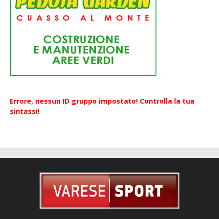
Errore, nessun ID gruppo impostato! Controlla la tua
sintassi!