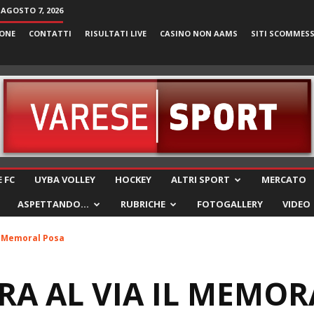
 AGOSTO 7, 2026
ONE
CONTATTI
RISULTATI LIVE
CASINO NON AAMS
SITI SCOMMES
VareseSport
 FC
UYBA VOLLEY
HOCKEY
ALTRI SPORT
MERCATO
ASPETTANDO…
RUBRICHE
FOTOGALLERY
VIDEO
il Memoral Posa
RA AL VIA IL MEMOR