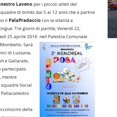
anestro Laveno
per i piccoli atleti del
 squadre di bimbi dai 5 ai 12 anni che a partire
no il
PalaPradaccio
con la vitalità e
ingue. Tre giorni di partite,
Venerdì 22,
dì 25 aprile 2016 nell Palestra
Comunale
o Mombello.
Sarà
mici di Lussana,
h e Gallarate,
o partecipato
, mentre
e squadre Social
 Pallacanestro
iccolissimi della