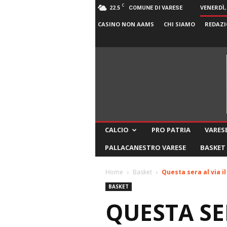
C
22.5
VENERDÌ,
COMUNE DI VARESE
CASINO NON AAMS
CHI SIAMO
REDAZI
CALCIO
PRO PATRIA
VARESE
PALLACANESTRO VARESE
BASKET
Home
Basket
Questa sera al via 
BASKET
QUESTA SE