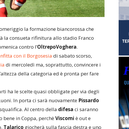
pomeriggio la formazione biancorossa che
à la consueta rifinitura allo stadio Franco
omenica contro l’
OltrepoVoghera
.
nfitta con il Borgosesia
di sabato scorso,
ia
di mercoledì ma, soprattutto, convincere i
’altezza della categoria ed è pronta per fare
rti ha le scelte quasi obbligate per via degli
i Luoni. In porta ci sarà nuovamente
Pissardo
squalifica. Al centro della
difesa
ci saranno
tto bene in Coppa, perchè
Viscomi
è out e
o.
Talarico
giocherà sulla fascia destra e uno