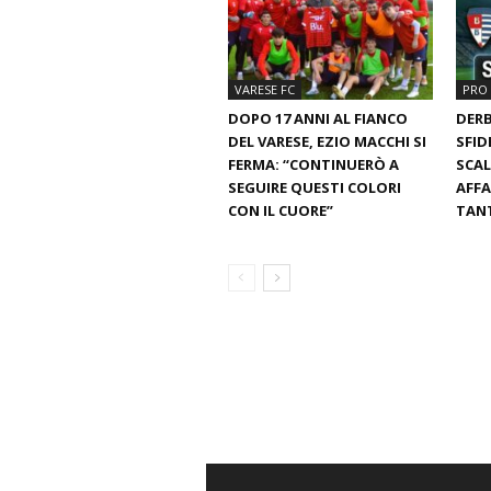
VARESE FC
PRO 
DOPO 17 ANNI AL FIANCO
DERB
DEL VARESE, EZIO MACCHI SI
SFID
FERMA: “CONTINUERÒ A
SCAL
SEGUIRE QUESTI COLORI
AFFA
CON IL CUORE”
TANT