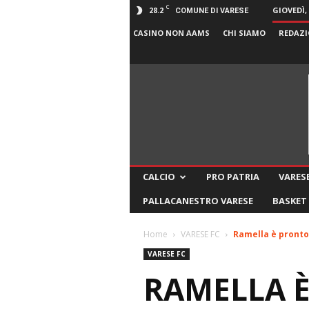
C
28.2
GIOVEDÌ,
COMUNE DI VARESE
CASINO NON AAMS
CHI SIAMO
REDAZI
CALCIO
PRO PATRIA
VARESE
PALLACANESTRO VARESE
BASKET
Home
VARESE FC
Ramella è pronto:
VARESE FC
RAMELLA È