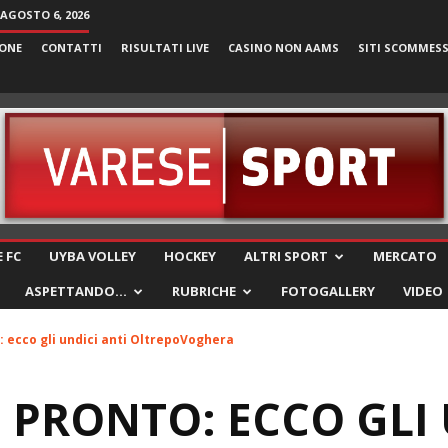
 AGOSTO 6, 2026
ONE
CONTATTI
RISULTATI LIVE
CASINO NON AAMS
SITI SCOMMES
VareseSport
 FC
UYBA VOLLEY
HOCKEY
ALTRI SPORT
MERCATO
ASPETTANDO…
RUBRICHE
FOTOGALLERY
VIDEO
 ecco gli undici anti OltrepoVoghera
 PRONTO: ECCO GLI 