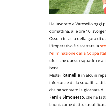
Ha lavorato a Varesello oggi 
domattina, alle ore 10, svolger
Ossola in vista della gara di d
L’imperativo è riscattare la
sco
l’
eliminazione dalla Coppa Ital
tifosi che questa squadra è all
bene.
Mister
Ramellla
in alcuni repa
infortuni e della squalifica d
che ha scontato la giornata di 
Ferri
e
Simonetto
, che ha fa
Luoni, come detto, squalificat