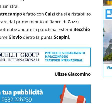
a sinistra.
ntrocampo
è fatto con
Calzi
che si è ristabilito
care dal primo minuto al fianco di
Zazzi
.
 potrebbe andare in panchina. Esterni
Becchio
come
Giovio
dietro la punta
Scapini
.
Ulisse Giacomino