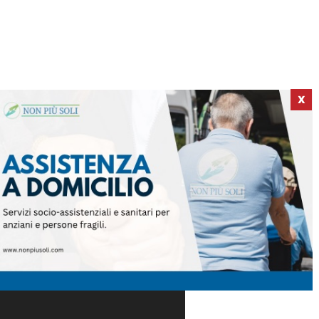
X
ICI