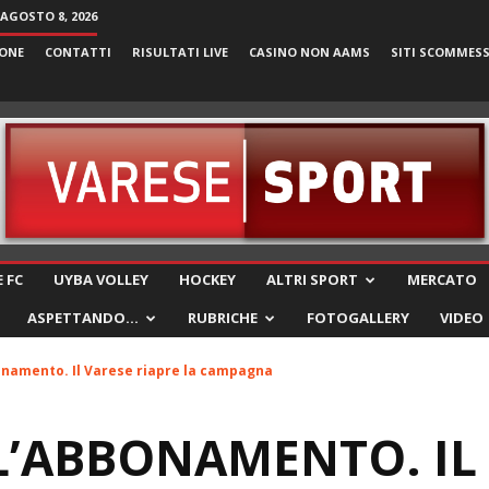
AGOSTO 8, 2026
ONE
CONTATTI
RISULTATI LIVE
CASINO NON AAMS
SITI SCOMMES
VareseSport
 FC
UYBA VOLLEY
HOCKEY
ALTRI SPORT
MERCATO
ASPETTANDO…
RUBRICHE
FOTOGALLERY
VIDEO
onamento. Il Varese riapre la campagna
L’ABBONAMENTO. IL