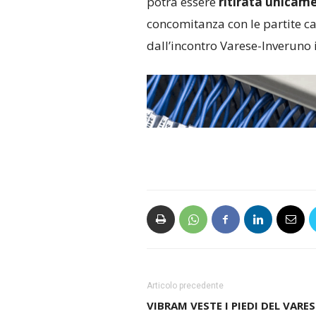
potrà essere
ritirata unicame
concomitanza con le partite ca
dall’incontro Varese-Inverun
Articolo precedente
VIBRAM VESTE I PIEDI DEL VARES