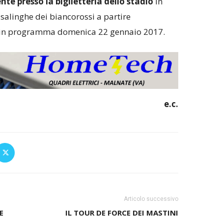
nte presso la biglietteria dello stadio
in
salinghe dei biancorossi a partire
o in programma domenica 22 gennaio 2017.
e.c.
Articolo successivo
E
IL TOUR DE FORCE DEI MASTINI