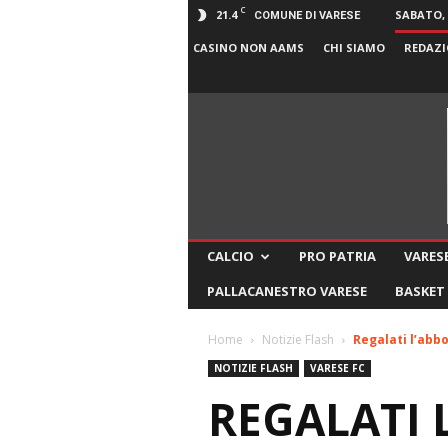
C
21.4
SABATO, 
COMUNE DI VARESE
CASINO NON AAMS
CHI SIAMO
REDAZI
CALCIO
PRO PATRIA
VARESE
PALLACANESTRO VARESE
BASKET
Home
Notizie Flash
Regalati l’abb
NOTIZIE FLASH
VARESE FC
REGALATI 