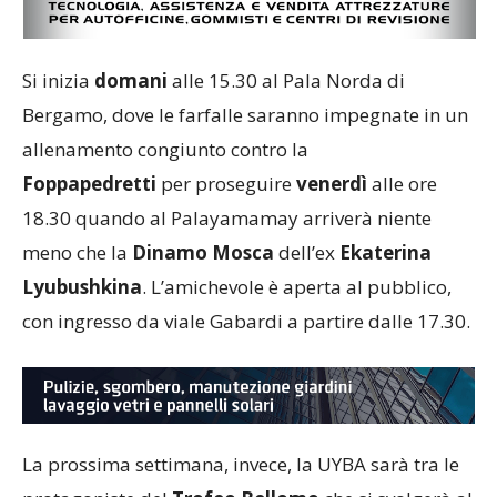
Si inizia
domani
alle 15.30 al Pala Norda di
Bergamo, dove le farfalle saranno impegnate in un
allenamento congiunto contro la
Foppapedretti
per proseguire
venerdì
alle ore
18.30 quando al Palayamamay arriverà niente
meno che la
Dinamo Mosca
dell’ex
Ekaterina
Lyubushkina
. L’amichevole è aperta al pubblico,
con ingresso da viale Gabardi a partire dalle 17.30.
La prossima settimana, invece, la UYBA sarà tra le