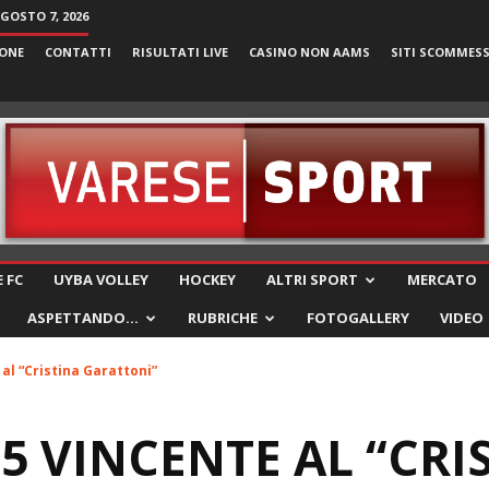
AGOSTO 7, 2026
ONE
CONTATTI
RISULTATI LIVE
CASINO NON AAMS
SITI SCOMMES
VareseSport
 FC
UYBA VOLLEY
HOCKEY
ALTRI SPORT
MERCATO
ASPETTANDO…
RUBRICHE
FOTOGALLERY
VIDEO
al “Cristina Garattoni”
5 VINCENTE AL “CRI