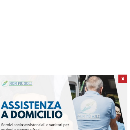
X
ICI