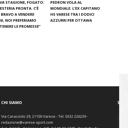
VA STAGIONE, FOGATO:
PEDRON VOLA AL
ESTERIA PRONTA. C’È
MONDIALE: L’EX CAPITANO
È BRAVO A VENDERE
HS VARESE TRA I DODICI
I, NOI PREFERIAMO
AZZURRI PER OTTAWA
ENERE LE PROMESSE”
CHI SIAMO
SEGU
Via Caracciolo 29, 21100 Varese - Tel. 0332 226239 -
redazione@varese-sport.com