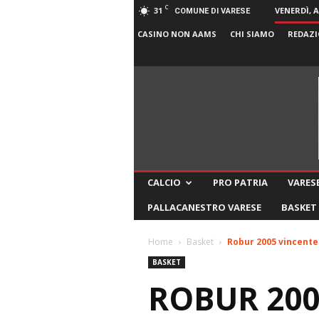
C
31
VENERDÌ, 
COMUNE DI VARESE
CASINO NON AAMS
CHI SIAMO
REDAZI
CALCIO
PRO PATRIA
VARESE
PALLACANESTRO VARESE
BASKET
Home
Basket
Robur 2005 vincente 
BASKET
ROBUR 200