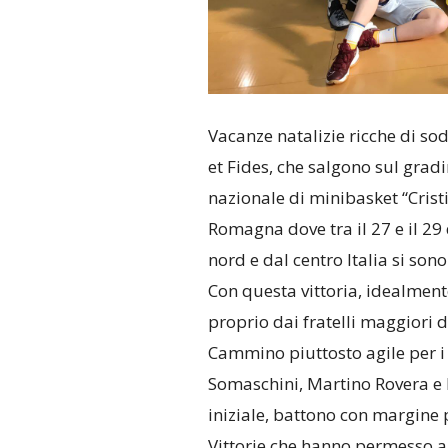
Vacanze natalizie ricche di so
et Fides, che salgono sul grad
nazionale di minibasket “Crist
Romagna dove tra il 27 e il 2
nord e dal centro Italia si son
Con questa vittoria, idealmente
proprio dai fratelli maggiori d
Cammino piuttosto agile per i 
Somaschini, Martino Rovera e 
iniziale, battono con margine p
Vittorie che hanno permesso ai 