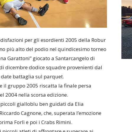
ddisfazioni per gli esordienti 2005 della Robur
ino più alto del podio nel quindicesimo torneo
ina Garattoni” giocato a Santarcangelo di
9 di dicembre dodice squadre provenienti dal
o date battaglia sul parquet.
 il gruppo 2005 riscatta la finale persa
el 2004 nella scorsa edizione.
piccoli gialloblu ben guidati da Elia
Riccardo Cagnone, che, superata l’emozione
rima Forlì e poi i Crabs Rimini.
piccoli atleti di affrontare e superare ai