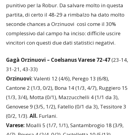
punitivo per la Robur. Da salvare molto in questa
partita, di certo il 48-29 a rimbalzo ha dato molto
seconde chances a Orzinuovi così come il 30%
complessivo dal campo ha inciso: difficile uscire
vincitori con questi due dati statistici negativi.
Gagà Orzinuovi – Coelsanus Varese 72-47
(23-14,
31-21, 43-33)
Orzinuovi:
Valenti 12 (4/6), Perego 13 (6/8),
Cantone 2 (1/3, 0/2), Bona 14 (1/3, 4/7), Ruggiero 15
(1/3, 3/4), Motta (0/1), Mazzucchelli 4 (1/1 da 3),
Genovese 9 (3/5, 1/2), Fatello (0/1 da 3), Tessitore 3
(0/2, 1/3).
All.
Furlani.
Varese:
Moalli 5 (1/7, 1/1), Santambrogio 18 (3/9,
4/7), Rovera 4 (2/4, 0/2), Castelletta 10 (5/13),