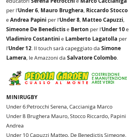
educatori
Serena Petrocchi
e
Marco Caccianiga
per l’
Under 6
,
Mauro Brughera
,
Riccardo Stocco
e
Andrea Papini
per l’
Under 8
,
Matteo Capuzzi
,
Simeone De Benedictis
e
Berton
per l’
Under 10
e
Vladimiro Costantini
e
Lamberto Lagatolla
per
l’
Under 12
. Il touch sarà capeggiato da
Simone
Lamera
, le Amazzoni da
Salvatore Colombo
.
MINIRUGBY
Under 6:Petrocchi Serena, Caccianiga Marco
Under 8 Brughera Mauro, Stocco Riccardo, Papini
Andrea
Under 10 Capuzzi Matteo, De Benedictis Simeone,