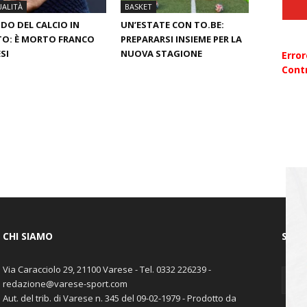
ALITÀ
BASKET
O DEL CALCIO IN
UN’ESTATE CON TO.BE:
O: È MORTO FRANCO
PREPARARSI INSIEME PER LA
SI
NUOVA STAGIONE
Erro
Contr
CHI SIAMO
SEGU
Via Caracciolo 29, 21100 Varese - Tel. 0332 226239 -
redazione@varese-sport.com
Aut. del trib. di Varese n. 345 del 09-02-1979 - Prodotto da