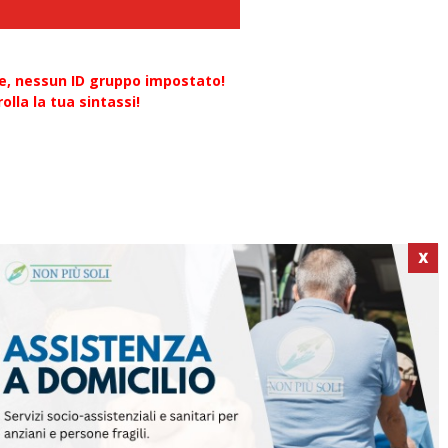
re, nessun ID gruppo impostato!
olla la tua sintassi!
X
ICI