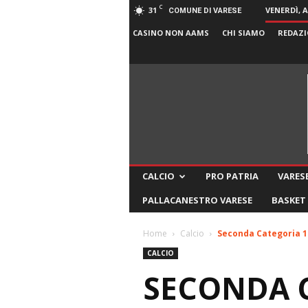
C
31
VENERDÌ, 
COMUNE DI VARESE
CASINO NON AAMS
CHI SIAMO
REDAZI
CALCIO
PRO PATRIA
VARESE
PALLACANESTRO VARESE
BASKET
Home
Calcio
Seconda Categoria 10^
CALCIO
SECONDA C