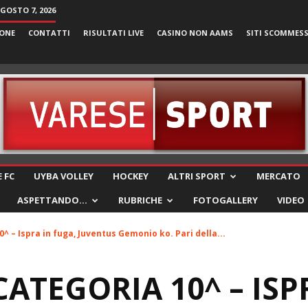
AGOSTO 7, 2026
ONE
CONTATTI
RISULTATI LIVE
CASINO NON AAMS
SITI SCOMMES
VareseSport
 FC
UYBA VOLLEY
HOCKEY
ALTRI SPORT
MERCATO
ASPETTANDO…
RUBRICHE
FOTOGALLERY
VIDEO
 – Ispra in fuga, Juventus Gemonio ko. Pari della...
ATEGORIA 10^ – ISP