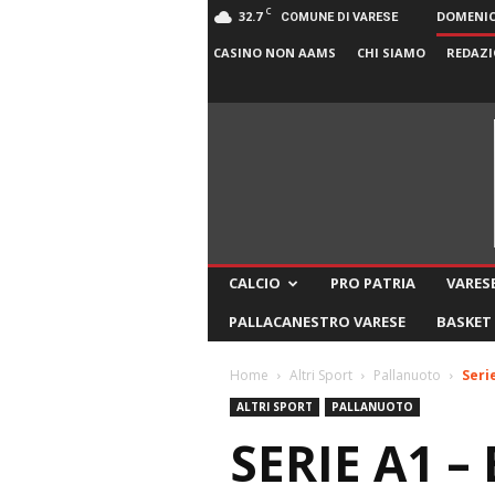
C
32.7
DOMENICA
COMUNE DI VARESE
CASINO NON AAMS
CHI SIAMO
REDAZI
CALCIO
PRO PATRIA
VARESE
PALLACANESTRO VARESE
BASKET
Home
Altri Sport
Pallanuoto
Seri
ALTRI SPORT
PALLANUOTO
SERIE A1 –