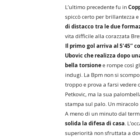
L’ultimo precedente fu in
Copp
spiccò certo per brillantezza e
di distacco tra le due forma
vita difficile alla corazzata Bre
Il primo gol arriva al 5’45’’ c
Ubovic che realizza dopo un
bella torsione
e rompe così gl
indugi. La Bpm non si scomp
troppo e prova a farsi vedere 
Petkovic, ma la sua palombella
stampa sul palo. Un miracolo 
A meno di un minuto dal termin
solida la difesa di casa
. L’oc
superiorità non sfruttata a dov