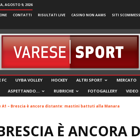
, AGOSTO 9, 2026
ONE
CONTATTI
RISULTATI LIVE
CASINO NON AAMS
SITI SCOMMES
VareseSport
 FC
UYBA VOLLEY
HOCKEY
ALTRI SPORT
MERCATO
ASPETTANDO…
RUBRICHE
FOTOGALLERY
VIDEO
e A1 – Brescia è ancora distante: mastini battuti alla Manara
 BRESCIA È ANCORA 