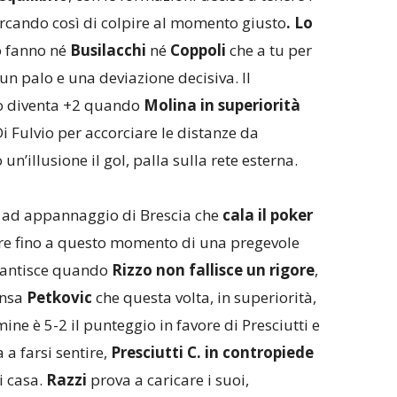
cercando così di colpire al momento giusto
. Lo
o fanno né
Busilacchi
né
Coppoli
che a tu per
un palo e una deviazione decisiva. Il
vo diventa +2 quando
Molina in superiorità
i Fulvio per accorciare le distanze da
un’illusione il gol, palla sulla rete esterna.
a ad appannaggio di Brescia che
cala il poker
re fino a questo momento di una pregevole
esantisce quando
Rizzo non fallisce un rigore
,
ensa
Petkovic
che questa volta, in superiorità,
ine è 5-2 il punteggio in favore di Presciutti e
 a farsi sentire,
Presciutti C. in contropiede
i casa.
Razzi
prova a caricare i suoi,