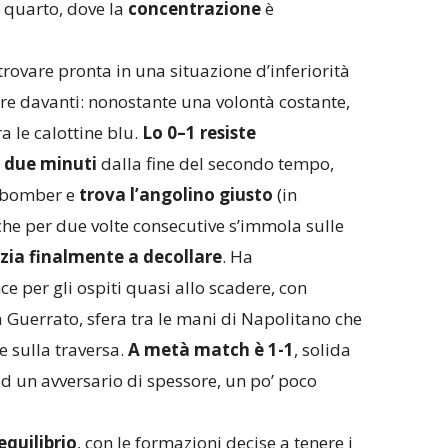
 quarto, dove la
concentrazione
è
 trovare pronta in una situazione d’inferiorità
re davanti: nonostante una volontà costante,
ra le calottine blu.
Lo 0–1 resiste
 due minuti
dalla fine del secondo tempo,
l bomber e
trova l’angolino giusto
(in
 che per due volte consecutive s’immola sulle
nizia finalmente a decollare
. Ha
ce per gli ospiti quasi allo scadere, con
a Guerrato, sfera tra le mani di Napolitano che
e sulla traversa.
A metà match è 1-1
, solida
d un avversario di spessore, un po’ poco
equilibrio
, con le formazioni decise a tenere i