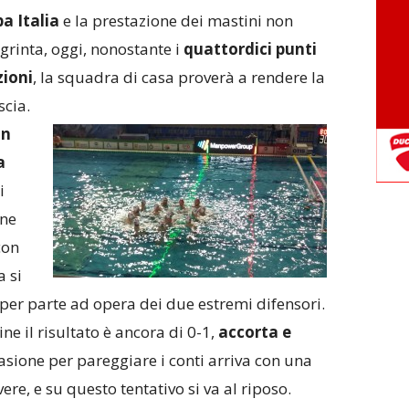
a Italia
e la prestazione dei mastini non
 grinta, oggi, nonostante i
quattordici punti
zioni
, la squadra di casa proverà a rendere la
scia.
on
a
i
one
con
 si
per parte ad opera dei due estremi difensori.
e il risultato è ancora di 0-1,
accorta e
casione per pareggiare i conti arriva con una
ere, e su questo tentativo si va al riposo.