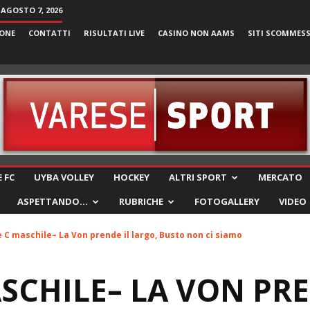
 AGOSTO 7, 2026
ONE
CONTATTI
RISULTATI LIVE
CASINO NON AAMS
SITI SCOMMES
VareseSport
 FC
UYBA VOLLEY
HOCKEY
ALTRI SPORT
MERCATO
ASPETTANDO…
RUBRICHE
FOTOGALLERY
VIDEO
e C maschile– La Von prende il largo, Busto non ci siamo
ASCHILE– LA VON PRE