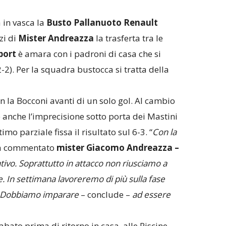
 in vasca la
Busto Pallanuoto Renault
zi di
Mister Andreazza
la trasferta tra le
port
è amara con i padroni di casa che si
-2). Per la squadra bustocca si tratta della
n la Bocconi avanti di un solo gol. Al cambio
e anche l’imprecisione sotto porta dei Mastini
imo parziale fissa il risultato sul 6-3. “
Con la
a commentato
mister Giacomo Andreazza –
tivo. Soprattutto in attacco non riusciamo a
e. In settimana lavoreremo di più sulla fase
ri. Dobbiamo imparare
– conclude –
ad essere
abato prima di ritorno in casa, alle Piscine