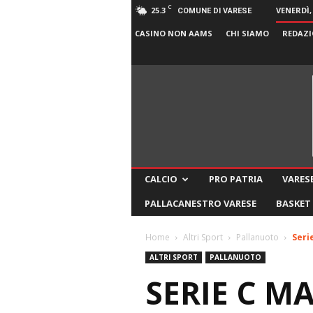
C
25.3
VENERDÌ,
COMUNE DI VARESE
CASINO NON AAMS
CHI SIAMO
REDAZI
CALCIO
PRO PATRIA
VARESE
PALLACANESTRO VARESE
BASKET
Home
Altri Sport
Pallanuoto
Seri
ALTRI SPORT
PALLANUOTO
SERIE C M