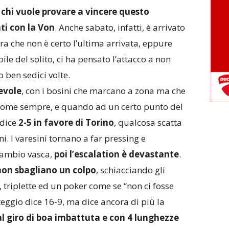
,
chi vuole provare a vincere questo
ti con la Von
. Anche sabato, infatti, è arrivato
 che non è certo l’ultima arrivata, eppure
e del solito, ci ha pensato l’attacco a non
 ben sedici volte.
gevole
, con i bosini che marcano a zona ma che
 come sempre, e quando ad un certo punto del
 dice
2-5 in favore di Torino
, qualcosa scatta
i. I varesini tornano a far pressing e
cambio vasca,
poi l’escalation è devastante
.
, non sbagliano un colpo
, schiacciando gli
 triplette ed un poker come se “non ci fosse
teggio dice 16-9, ma dice ancora di più la
al giro di boa imbattuta e con 4 lunghezze