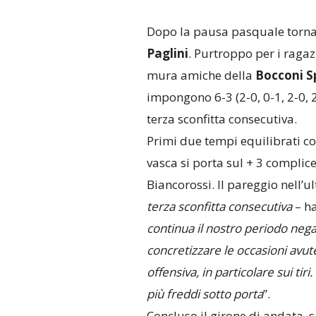
Dopo la pausa pasquale torna
Paglini
. Purtroppo per i ragaz
mura amiche della
Bocconi S
impongono 6-3 (2-0, 0-1, 2-0, 2
terza sconfitta consecutiva.
Primi due tempi equilibrati co
vasca si porta sul + 3 complic
Biancorossi. Il pareggio nell’ult
terza sconfitta consecutiva
– h
continua il nostro periodo nega
concretizzare le occasioni avut
offensiva, in particolare sui ti
più freddi sotto porta
”.
Concluso il girone di andata, s