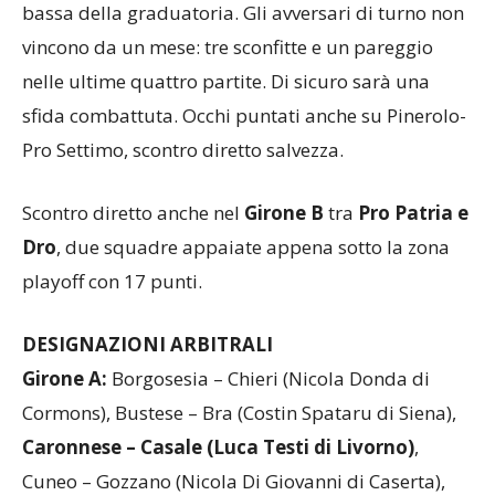
squadra temibile che vuole allontanarsi dalla parte
bassa della graduatoria. Gli avversari di turno non
vincono da un mese: tre sconfitte e un pareggio
nelle ultime quattro partite. Di sicuro sarà una
sfida combattuta. Occhi puntati anche su Pinerolo-
Pro Settimo, scontro diretto salvezza.
Scontro diretto anche nel
Girone B
tra
Pro Patria e
Dro
, due squadre appaiate appena sotto la zona
playoff con 17 punti.
DESIGNAZIONI ARBITRALI
Girone A:
Borgosesia – Chieri (Nicola Donda di
Cormons), Bustese – Bra (Costin Spataru di Siena),
Caronnese – Casale (Luca Testi di Livorno)
,