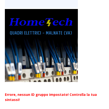
Errore, nessun ID gruppo impostato! Controlla la tua
sintassi!