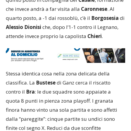
che invece andrà a far visita alla
Caronnese
. Al
quarto posto, a -1 dai rossoblù, c’è il
Borgosesia
di
Alessio Dionisi
che, dopo l’1-1 contro il Legnano,
attende invece proprio la capolista
Chieri
.
Stessa identica cosa nella zona delicata della
classifica. La
Bustese
di Ganz cerca il riscatto
contro il
Bra
: le due squadre sono appaiate a
quota 8 punti in pienza zona playoff. I granata
finora hanno vinto una sola partita e sono affetti
dalla “pareggite”: cinque partite su undici sono