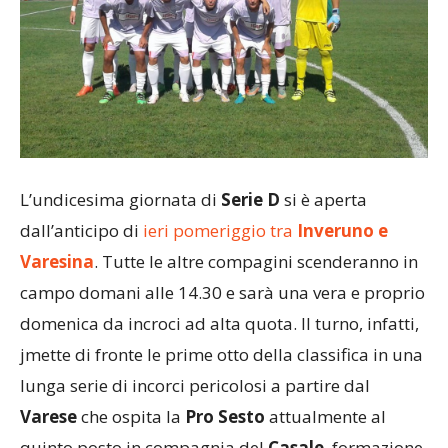
L’undicesima giornata di
Serie D
si è aperta
dall’anticipo di
ieri pomeriggio tra
Inveruno e
Varesina
. Tutte le altre compagini scenderanno in
campo domani alle 14.30 e sarà una vera e proprio
domenica da incroci ad alta quota. Il turno, infatti,
jmette di fronte le prime otto della classifica in una
lunga serie di incorci pericolosi a partire dal
Varese
che ospita la
Pro Sesto
attualmente al
quinto posto in compagnia del
Casale
, formazione