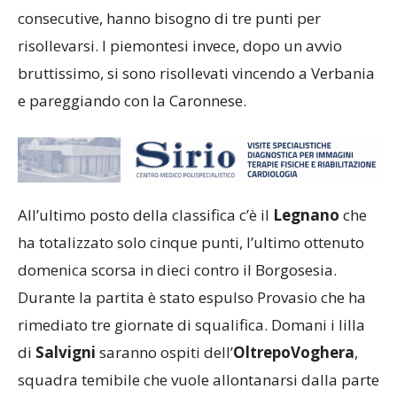
finite col segno X. Reduci da due sconfitte
consecutive, hanno bisogno di tre punti per
risollevarsi. I piemontesi invece, dopo un avvio
bruttissimo, si sono risollevati vincendo a Verbania
e pareggiando con la Caronnese.
All’ultimo posto della classifica c’è il
Legnano
che
ha totalizzato solo cinque punti, l’ultimo ottenuto
domenica scorsa in dieci contro il Borgosesia.
Durante la partita è stato espulso Provasio che ha
rimediato tre giornate di squalifica. Domani i lilla
di
Salvigni
saranno ospiti dell’
OltrepoVoghera
,