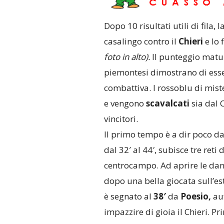
Dopo 10 risultati utili di fila, l
casalingo contro il
Chieri
e lo 
foto in alto).
Il punteggio matur
piemontesi dimostrano di esse
combattiva. I rossoblu di mi
e vengono
scavalcati
sia dal C
vincitori.
Il primo tempo è a dir poco d
dal 32′ al 44′, subisce tre reti
centrocampo. Ad aprire le danz
dopo una bella giocata sull’est
è segnato al
38′
da
Poesio,
aut
impazzire di gioia il Chieri. P