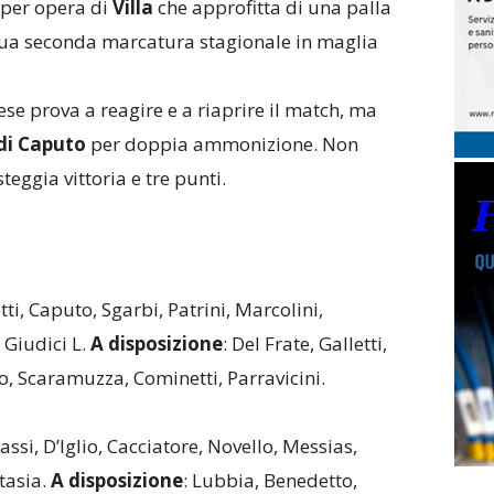
 per opera di
Villa
che approfitta di una palla
 sua seconda marcatura stagionale in maglia
e prova a reagire e a riaprire il match, ma
di Caputo
per doppia ammonizione. Non
steggia vittoria e tre punti.
ti, Caputo, Sgarbi, Patrini, Marcolini,
 Giudici L.
A disposizione
: Del Frate, Galletti,
do, Scaramuzza, Cominetti, Parravicini.
ssi, D’Iglio, Cacciatore, Novello, Messias,
tasia.
A disposizione
: Lubbia, Benedetto,