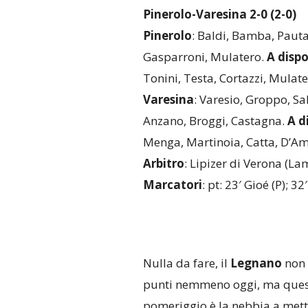
Pinerolo-Varesina 2-0 (2-0)
Pinerolo
: Baldi, Bamba, Pautas
Gasparroni, Mulatero.
A dispo
Tonini, Testa, Cortazzi, Mulat
Varesina
: Varesio, Groppo, Sal
Anzano, Broggi, Castagna.
A d
Menga, Martinoia, Catta, D’Am
Arbitro
: Lipizer di Verona (L
Marcatori
: pt: 23′ Gioé (P); 32
Nulla da fare, il
Legnano
non 
punti nemmeno oggi, ma que
pomeriggio è la nebbia a mett