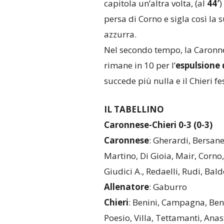
capitola un’altra volta, (al
44′
)
persa di Corno e sigla così la
azzurra.
Nel secondo tempo, la Caronnes
rimane in 10 per l’
espulsione 
succede più nulla e il Chieri fe
IL TABELLINO
Caronnese-Chieri 0-3 (0-3)
Caronnese
: Gherardi, Bersanet
Martino, Di Gioia, Mair, Corno,
Giudici A., Redaelli, Rudi, Bal
Allenatore
: Gaburro
Chieri
: Benini, Campagna, Bena
Poesio, Villa, Tettamanti, Anas