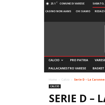
C
25.1
SABATO, 
COMUNE DI VARESE
CASINO NON AAMS
CHI SIAMO
REDAZI
CALCIO
PRO PATRIA
VARESE
PALLACANESTRO VARESE
BASKET
Home
Calcio
Serie D – La Caronne
CALCIO
SERIE D –