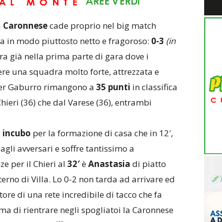
a
Caronnese
cade proprio nel big match
fa in modo piuttosto netto e fragoroso:
0-3
(in
a già nella prima parte di gara dove i
re una squadra molto forte, attrezzata e
ster Gaburro rimangono a
35 punti
in classifica
hieri (36) che dal Varese (36), entrambi
a
incubo
per la formazione di casa che in 12′,
 dagli avversari e soffre tantissimo a
e per il Chieri al
32′
è
Anastasia
di piatto
erno di Villa. Lo 0-2 non tarda ad arrivare ed
ore di una rete incredibile di tacco che fa
rima di rientrare negli spogliatoi la Caronnese