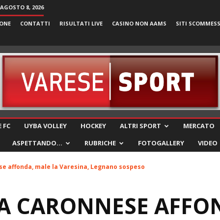
AGOSTO 8, 2026
ONE
CONTATTI
RISULTATI LIVE
CASINO NON AAMS
SITI SCOMMES
VareseSport
 FC
UYBA VOLLEY
HOCKEY
ALTRI SPORT
MERCATO
ASPETTANDO…
RUBRICHE
FOTOGALLERY
VIDEO
se affonda, male la Varesina, Legnano sospeso
 LA CARONNESE AFFO