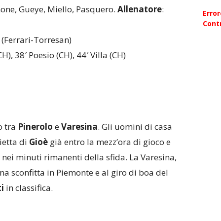
imone, Gueye, Miello, Pasquero.
Allenatore
:
Erro
Contr
 (Ferrari-Torresan)
CH), 38′ Poesio (CH), 44′ Villa (CH)
o tra
Pinerolo
e
Varesina
. Gli uomini di casa
ietta di
Gioè
già entro la mezz’ora di gioco e
nei minuti rimanenti della sfida. La Varesina,
a sconfitta in Piemonte e al giro di boa del
i
in classifica.