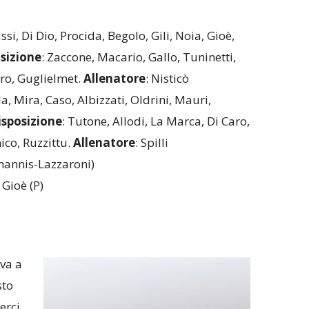
si, Di Dio, Procida, Begolo, Gili, Noia, Gioè,
sizione
: Zaccone, Macario, Gallo, Tuninetti,
ero, Guglielmet.
Allenatore
: Nisticò
a, Mira, Caso, Albizzati, Oldrini, Mauri,
isposizione
: Tutone, Allodi, La Marca, Di Caro,
ico, Ruzzittu.
Allenatore
: Spilli
amannis-Lazzaroni)
′ Gioè (P)
va a
sto
erci