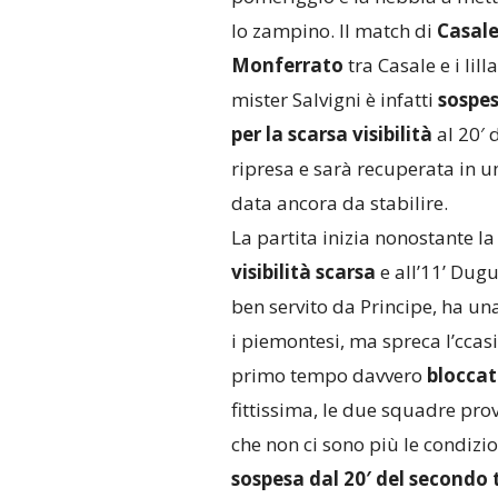
lo zampino. Il match di
Casal
Monferrato
tra Casale e i lilla
mister Salvigni è infatti
sospe
per la
scarsa visibilità
al 20′ 
ripresa e sarà recuperata in u
data ancora da stabilire.
La partita inizia nonostante la
visibilità scarsa
e all’11’ Dugu
ben servito da Principe, ha un
i piemontesi, ma spreca l’ccasi
primo tempo davvero
blocca
fittissima, le due squadre prov
che non ci sono più le condizi
sospesa dal 20′ del secondo