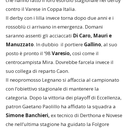
che hanno fatto il loro esordio stagionale nel derby
contro il Varese in Coppa Italia.
Il derby con i lilla invece torna dopo due anni e i
rossoblù ci arrivano in emergenza. Domani
saranno assenti gli acciaccati
Di Caro, Mauri e
Manuzzato
. In dubbio il portiere
Gallino
, al suo
posto è pronto il ’98
Varesio,
così come il
centrocampista Mira. Dovrebbe farcela invece il
suo collega di reparto Caon.
Il neopromosso Legnano si affaccia al campionato
con l’obiettivo stagionale di mantenere la
categoria. Dopo la vittoria dei playoff di Eccellenza,
patron Gaetano Paolillo ha affidato la squadra a
Simone Banchieri,
ex tecnico di Derthona e Novese
che nell’ultima stagione ha guidato la Folgore