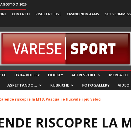
 AGOSTO 7, 2026
ONE
CONTATTI
RISULTATI LIVE
CASINO NON AAMS
SITI SCOMMES
VareseSport
 FC
UYBA VOLLEY
HOCKEY
ALTRI SPORT
MERCATO
ASPETTANDO…
RUBRICHE
FOTOGALLERY
VIDEO
Calende riscopre la MTB, Pasquali e Hucvale i più veloci
ENDE RISCOPRE LA M