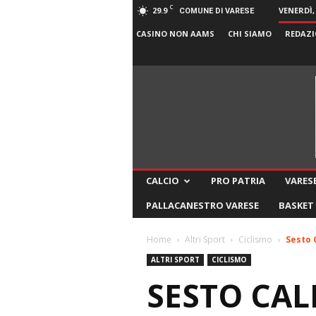
C
29.9
VENERDÌ,
COMUNE DI VARESE
CASINO NON AAMS
CHI SIAMO
REDAZI
CALCIO
PRO PATRIA
VARESE
PALLACANESTRO VARESE
BASKET
Home
Altri Sport
Ciclismo
Sesto 
ALTRI SPORT
CICLISMO
SESTO CAL