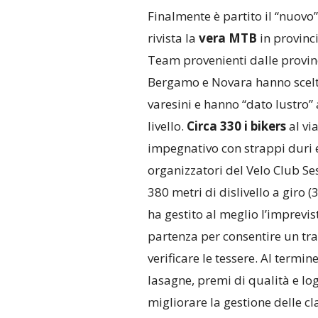
Finalmente è partito il “nuovo”
rivista la
vera MTB
in provinc
Team provenienti dalle provinc
Bergamo e Novara hanno scelto 
varesini e hanno “dato lustro” 
livello.
Circa 330 i bikers
al vi
impegnativo con strappi duri e 
organizzatori del Velo Club Ses
380 metri di dislivello a giro (
ha gestito al meglio l’imprevis
partenza per consentire un tran
verificare le tessere. Al termi
lasagne, premi di qualità e log
migliorare la gestione delle cl