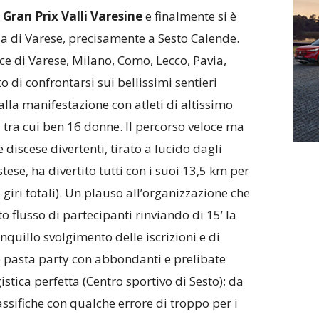
Gran Prix Valli Varesine
e finalmente si è
ia di Varese, precisamente a Sesto Calende.
e di Varese, Milano, Como, Lecco, Pavia,
di confrontarsi sui bellissimi sentieri
alla manifestazione con atleti di altissimo
a tra cui ben 16 donne. Il percorso veloce ma
discese divertenti, tirato a lucido dagli
tese, ha divertito tutti con i suoi 13,5 km per
3 giri totali). Un plauso all’organizzazione che
to flusso di partecipanti rinviando di 15’ la
quillo svolgimento delle iscrizioni e di
ne pasta party con abbondanti e prelibate
istica perfetta (Centro sportivo di Sesto); da
assifiche con qualche errore di troppo per i