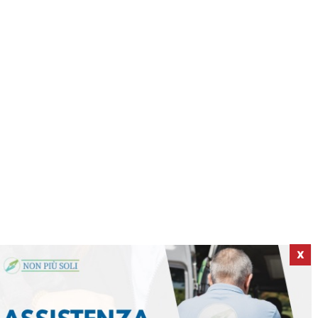
X
ICI