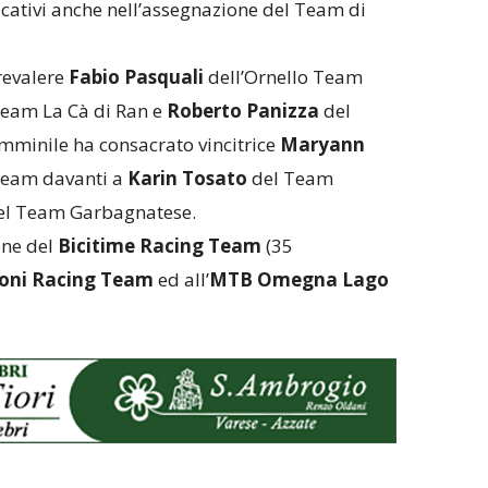
ficativi anche nell’assegnazione del Team di
revalere
Fabio Pasquali
dell’Ornello Team
eam La Cà di Ran e
Roberto Panizza
del
minile ha consacrato vincitrice
Maryann
Team davanti a
Karin Tosato
del Team
l Team Garbagnatese.
one del
Bicitime Racing Team
(35
ioni Racing Team
ed all’
MTB Omegna Lago