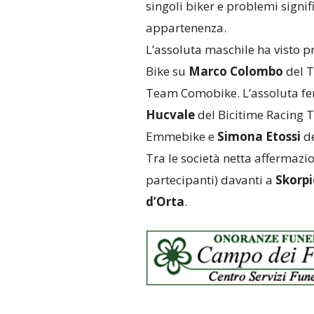
singoli biker e problemi signi
appartenenza.
L’assoluta maschile ha visto p
Bike su
Marco Colombo
del T
Team Comobike. L’assoluta fem
Hucvale
del Bicitime Racing 
Emmebike e
Simona Etossi
de
Tra le società netta affermazi
partecipanti) davanti a
Skorp
d’Orta
.