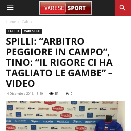
Home
Calcio
CALCIO
VARESE FC
SPILLI: “ARBITRO
PEGGIORE IN CAMPO”,
TINO: “IL RIGORE CI HA
TAGLIATO LE GAMBE” –
VIDEO
4 Dicembre 2016, 18:50
51
0