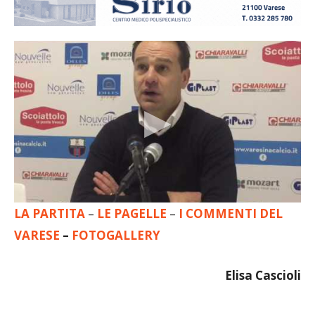
LA PARTITA
–
LE PAGELLE
–
I COMMENTI DEL
VARESE
–
FOTOGALLERY
Elisa Cascioli