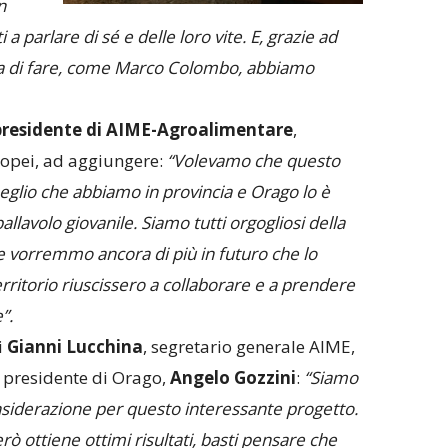
n
i a parlare di sé e delle loro vite. E, grazie ad
a di fare, come
Marco Colombo, abbiamo
presidente di AIME-Agroalimentare
,
ropei, ad aggiungere:
“Volevamo che questo
meglio che abbiamo in provincia e Orago lo è
llavolo giovanile. Siamo tutti orgogliosi della
e vorremmo ancora di più in futuro che lo
 territorio riuscissero a collaborare e a prendere
”.
i
Gianni Lucchina
, segretario generale AIME,
l presidente di Orago,
Angelo Gozzini
:
“Siamo
considerazione per questo interessante progetto.
ò ottiene ottimi risultati, basti pensare che