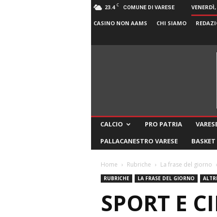
C
23.4
VENERDÌ,
COMUNE DI VARESE
CASINO NON AAMS
CHI SIAMO
REDAZI
CALCIO
PRO PATRIA
VARESE
PALLACANESTRO VARESE
BASKET
Home
Rubriche
La frase del giorno
RUBRICHE
LA FRASE DEL GIORNO
ALTR
SPORT E C