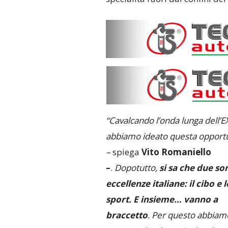
“Cavalcando l’onda lunga dell’E
abbiamo ideato questa opport
–
spiega
Vito Romaniello
–
.
Dopotutto,
si sa che d
ue son
eccellenze italiane: il cibo e l
sport. E insieme… vanno a
braccetto
. Per questo abbiam