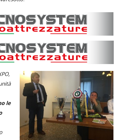
XPO,
unità
o le
o
o