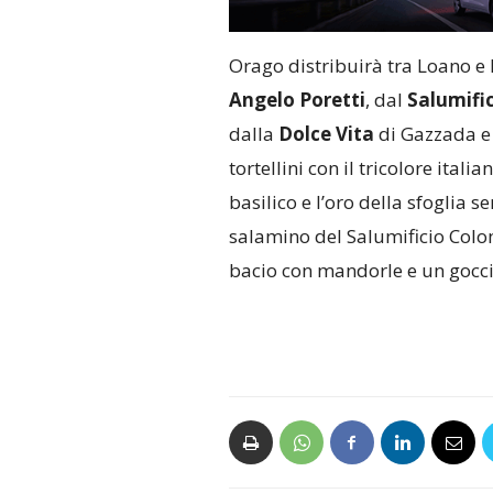
Orago distribuirà tra Loano 
Angelo Poretti
, dal
Salumifi
dalla
Dolce Vita
di Gazzada 
t
ortellini con il tricolore itali
basilico e l’oro della sfoglia s
salamino del Salumificio Colom
bacio con mandorle e un gocci