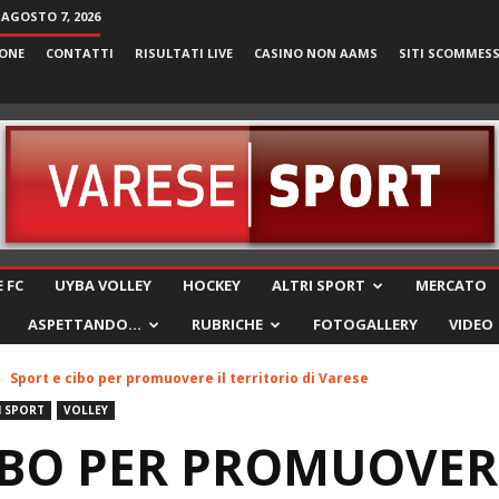
 AGOSTO 7, 2026
ONE
CONTATTI
RISULTATI LIVE
CASINO NON AAMS
SITI SCOMMES
VareseSport
 FC
UYBA VOLLEY
HOCKEY
ALTRI SPORT
MERCATO
ASPETTANDO…
RUBRICHE
FOTOGALLERY
VIDEO
Sport e cibo per promuovere il territorio di Varese
I SPORT
VOLLEY
IBO PER PROMUOVERE