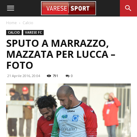
Home
Calcio
CALCIO
VARESE FC
SPUTO A MARRAZZO,
MAZZATA PER LUCCA –
FOTO
21 Aprile 2016, 20:04
791
0