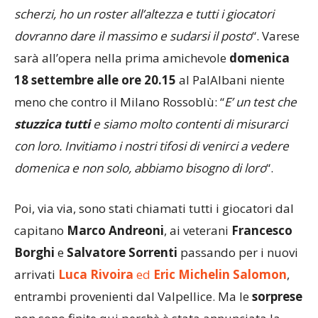
secondo di portare la squadra ai playoff. A parte gli
scherzi, ho un roster all’altezza e tutti i giocatori
dovranno dare il massimo e sudarsi il posto
“. Varese
sarà all’opera nella prima amichevole
domenica
18 settembre alle ore 20.15
al PalAlbani niente
meno che contro il Milano Rossoblù: “
E’ un test che
stuzzica tutti
e siamo molto contenti di misurarci
con loro. Invitiamo i nostri tifosi di venirci a vedere
domenica e non solo, abbiamo bisogno di loro
“.
Poi, via via, sono stati chiamati tutti i giocatori dal
capitano
Marco Andreoni
, ai veterani
Francesco
Borghi
e
Salvatore Sorrenti
passando per i nuovi
arrivati
Luca Rivoira
ed
Eric Michelin Salomon
,
entrambi provenienti dal Valpellice. Ma le
sorprese