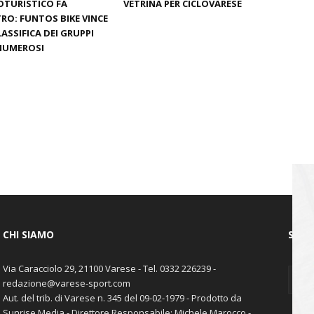
OTURISTICO FA
VETRINA PER CICLOVARESE
RO: FUNTOS BIKE VINCE
LASSIFICA DEI GRUPPI
NUMEROSI
CHI SIAMO
SEGU
Via Caracciolo 29, 21100 Varese - Tel. 0332 226239 -
redazione@varese-sport.com
Aut. del trib. di Varese n. 345 del 09-02-1979 - Prodotto da
Sunrise Media - Direttore Responsabile: Michele Marocco -