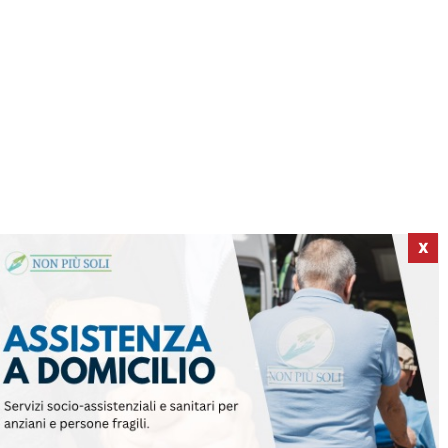
X
ICI