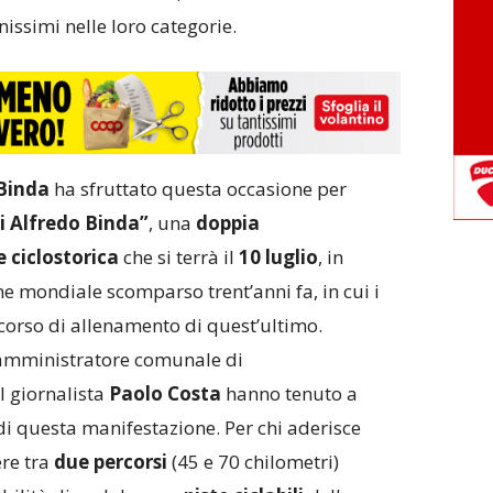
ssimi nelle loro categorie.
 Binda
ha sfruttato questa occasione per
di Alfredo Binda”
, una
doppia
 ciclostorica
che si terrà il
10 luglio
,
in
ne mondiale scomparso trent’anni fa
, in cui i
corso di allenamento di quest’ultimo.
l’amministratore comunale di
l giornalista
Paolo Costa
hanno tenuto a
i questa manifestazione. Per chi aderisce
ere tra
due percorsi
(45 e 70 chilometri)