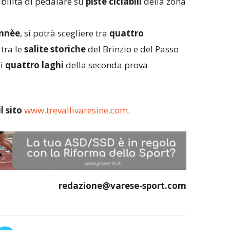
ibilità di pedalare su
piste ciclabili
della zona
nnèe
, si potrà scegliere tra
quattro
tra le
salite storiche
del Brinzio e del Passo
di
quattro laghi
della seconda prova
l sito
www.trevallivaresine.com
.
redazione@varese-sport.com