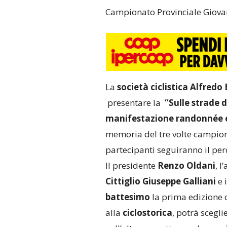
Campionato Provinciale Giovani
La
società ciclistica Alfredo
presentare la
“Sulle strade 
manifestazione
randonnée e
memoria del
tre volte campio
partecipanti seguiranno il per
Il presidente
Renzo Oldani
, 
Cittiglio
Giuseppe Galliani
e i
battesimo
la prima edizione d
alla
ciclostorica
, potrà scegli