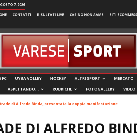
AGOSTO 7, 2026
ONE
CONTATTI
RISULTATI LIVE
CASINO NON AAMS
SITI SCOMMES
VareseSport
 FC
UYBA VOLLEY
HOCKEY
ALTRI SPORT
MERCATO
ASPETTANDO…
RUBRICHE
FOTOGALLERY
VIDEO
strade di Alfredo Binda, presentata la doppia manifestazione
ADE DI ALFREDO BIN