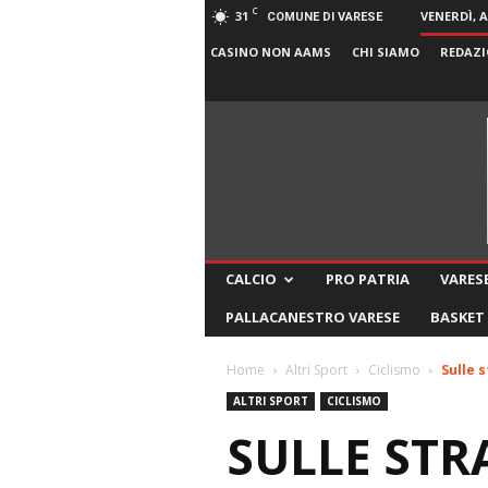
C
31
VENERDÌ, 
COMUNE DI VARESE
CASINO NON AAMS
CHI SIAMO
REDAZI
CALCIO
PRO PATRIA
VARESE
PALLACANESTRO VARESE
BASKET
Home
Altri Sport
Ciclismo
Sulle 
ALTRI SPORT
CICLISMO
SULLE STR