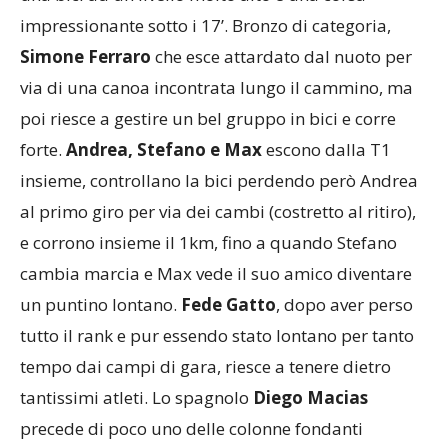
una bici ad un livello molto alto e una corsa
impressionante sotto i 17’. Bronzo di categoria,
Simone Ferraro
che esce attardato dal nuoto per
via di una canoa incontrata lungo il cammino, ma
poi riesce a gestire un bel gruppo in bici e corre
forte.
Andrea, Stefano e Max
escono dalla T1
insieme, controllano la bici perdendo però Andrea
al primo giro per via dei cambi (costretto al ritiro),
e corrono insieme il 1km, fino a quando Stefano
cambia marcia e Max vede il suo amico diventare
un puntino lontano.
Fede Gatto
, dopo aver perso
tutto il rank e pur essendo stato lontano per tanto
tempo dai campi di gara, riesce a tenere dietro
tantissimi atleti. Lo spagnolo
Diego Macias
precede di poco uno delle colonne fondanti