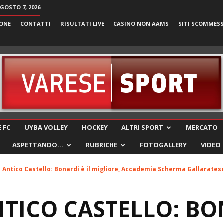
AGOSTO 7, 2026
ONE
CONTATTI
RISULTATI LIVE
CASINO NON AAMS
SITI SCOMMES
VareseSport
 FC
UYBA VOLLEY
HOCKEY
ALTRI SPORT
MERCATO
ASPETTANDO…
RUBRICHE
FOTOGALLERY
VIDEO
 Antico Castello: Bonardi è il migliore, Accademia Scherma Gallaratese
TICO CASTELLO: BON