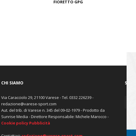
FIORETTO GPG
CHI SIAMO
SEGU
Via Caracciolo 29, 21100 Varese - Tel. 0332 226239 -
redazione@varese-sport.com
Aut. del trib. di Varese n. 345 del 09-02-1979 - Prodotto da
Sunrise Media - Direttore Responsabile: Michele Marocco -
Cookie policy
Pubblicità
Contattaci:
redazione@varese-sport.com