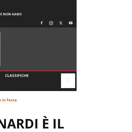
SE NON AAMS
CLASSIFICHE
 in festa
ARDI È IL