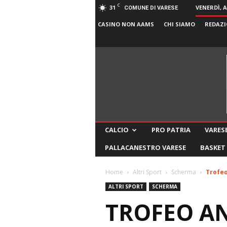
C
31
VENERDÌ, 
COMUNE DI VARESE
CASINO NON AAMS
CHI SIAMO
REDAZI
CALCIO
PRO PATRIA
VARESE
PALLACANESTRO VARESE
BASKET
Home
Altri Sport
Scherma
Trofeo
ALTRI SPORT
SCHERMA
TROFEO AN