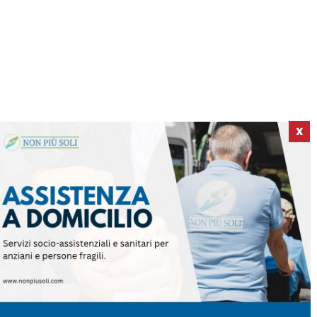
X
ICI