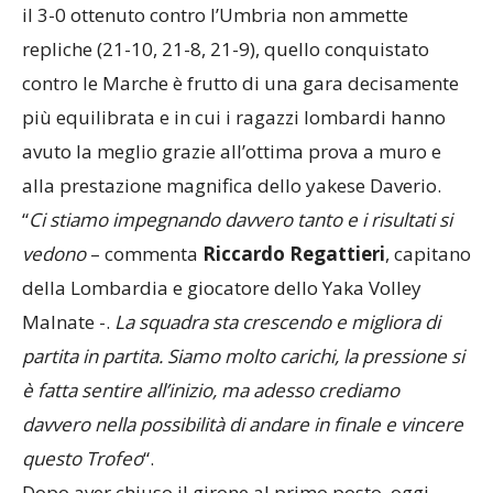
il 3-0 ottenuto contro l’Umbria non ammette
repliche (21-10, 21-8, 21-9), quello conquistato
contro le Marche è frutto di una gara decisamente
più equilibrata e in cui i ragazzi lombardi hanno
avuto la meglio grazie all’ottima prova a muro e
alla prestazione magnifica dello yakese Daverio.
“
Ci stiamo impegnando davvero tanto e i risultati si
vedono
– commenta
Riccardo Regattieri
, capitano
della Lombardia e giocatore dello Yaka Volley
Malnate
-.
L
a squadra sta crescendo e migliora di
partita in partita. Siamo molto carichi, la pressione si
è fatta sentire all’inizio, ma adesso crediamo
davvero nella possibilità di andare in finale e vincere
questo Trofeo
“.
Dopo aver chiuso il girone al primo posto, oggi