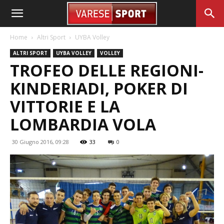
Home
Altri Sport
UYBA Volley
ALTRI SPORT
UYBA VOLLEY
VOLLEY
TROFEO DELLE REGIONI-
KINDERIADI, POKER DI
VITTORIE E LA
LOMBARDIA VOLA
30 Giugno 2016, 09:28
33
0