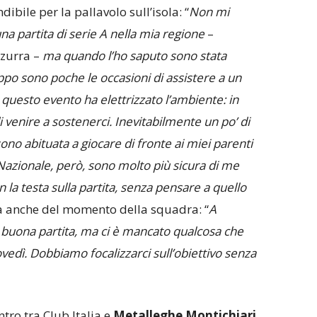
ibile per la pallavolo sull’isola: “
Non mi
na partita di serie A nella mia regione
–
zzurra –
ma quando l’ho saputo sono stata
ppo sono poche le occasioni di assistere a un
di questo evento ha elettrizzato l’ambiente: in
 venire a sostenerci. Inevitabilmente un po’ di
no abituata a giocare di fronte ai miei parenti
Nazionale, però, sono molto più sicura di me
 la testa sulla partita, senza pensare a quello
la anche del momento della squadra: “
A
uona partita, ma ci è mancato qualcosa che
dì. Dobbiamo focalizzarci sull’obiettivo senza
ntro tra Club Italia e
Metalleghe Montichiari