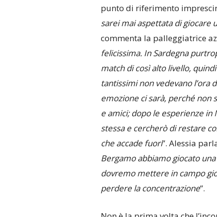
punto di riferimento imprescind
sarei mai aspettata di giocare u
commenta la palleggiatrice a
felicissima. In Sardegna purtro
match di così alto livello, quin
tantissimi non vedevano l’ora di
emozione ci sarà, perché non so
e amici; dopo le esperienze in 
stessa e cercherò di restare con
che accade fuori
”. Alessia par
Bergamo abbiamo giocato una b
dovremo mettere in campo giove
perdere la concentrazione
”.
Non è la prima volta che l’inco