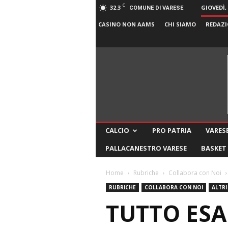
C
32.3
GIOVEDÌ,
COMUNE DI VARESE
CASINO NON AAMS
CHI SIAMO
REDAZI
CALCIO
PRO PATRIA
VARESE
PALLACANESTRO VARESE
BASKET
Home
Rubriche
Collabora con Noi
RUBRICHE
COLLABORA CON NOI
ALTRI
TUTTO ESA