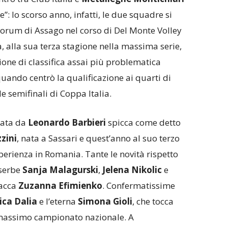
”: lo scorso anno, infatti, le due squadre si
rum di Assago nel corso di Del Monte Volley
 alla sua terza stagione nella massima serie,
ione di classifica assai più problematica
quando centrò la qualificazione ai quarti di
le semifinali di Coppa Italia.
nata da
Leonardo Barbieri
spicca come detto
zini
, nata a Sassari e quest’anno al suo terzo
erienza in Romania. Tante le novità rispetto
 serbe
Sanja Malagurski
,
Jelena Nikolic
e
lacca
Zuzanna Efimienko
. Confermatissime
ica Dalia
e l’eterna
Simona Gioli
, che tocca
 massimo campionato nazionale. A