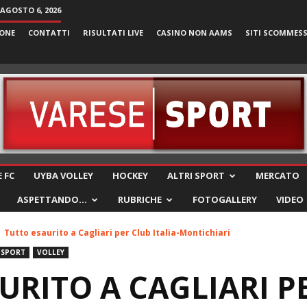
 AGOSTO 6, 2026
ONE
CONTATTI
RISULTATI LIVE
CASINO NON AAMS
SITI SCOMMES
VareseSport
 FC
UYBA VOLLEY
HOCKEY
ALTRI SPORT
MERCATO
ASPETTANDO…
RUBRICHE
FOTOGALLERY
VIDEO
Tutto esaurito a Cagliari per Club Italia-Montichiari
 SPORT
VOLLEY
URITO A CAGLIARI P