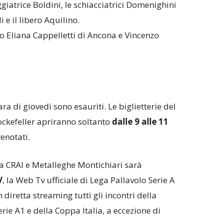
giatrice Boldini, le schiacciatrici Domenighini
i e il libero Aquilino.
no Eliana Cappelletti di Ancona e Vincenzo
gara di giovedì sono esauriti. Le biglietterie del
Rockefeller apriranno soltanto
dalle 9 alle 11
renotati.
ia CRAI e Metalleghe Montichiari sarà
V
, la Web Tv ufficiale di Lega Pallavolo Serie A
diretta streaming tutti gli incontri della
ie A1 e della Coppa Italia, a eccezione di