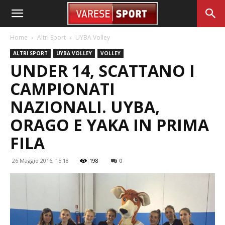
Home
Altri Sport
UYBA Volley
ALTRI SPORT
UYBA VOLLEY
VOLLEY
UNDER 14, SCATTANO I
CAMPIONATI
NAZIONALI. UYBA,
ORAGO E YAKA IN PRIMA
FILA
26 Maggio 2016, 15:18
198
0