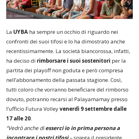
La
UYBA
ha sempre un occhio di riguardo nei
confronti dei suoi tifosi e lo ha dimostrato anche
recentissimamente. La società biancorossa, infatti,
ha deciso di
rimborsare i suoi sostenitori
per la
partita dei playoff non goduta e però compresa
nell’abbonamento della passata stagione. Così,
tutti coloro che vorranno beneficiare del rimborso
dovuto, potranno recarsi al Palayamamay presso
l’ufficio Futura Volley
venerdì 9 settembre dalle
17 alle 20
.
“V
edrò anche di
esserci io in prima persona a
incontrare i nostri tifosi
–
spiega il presidente