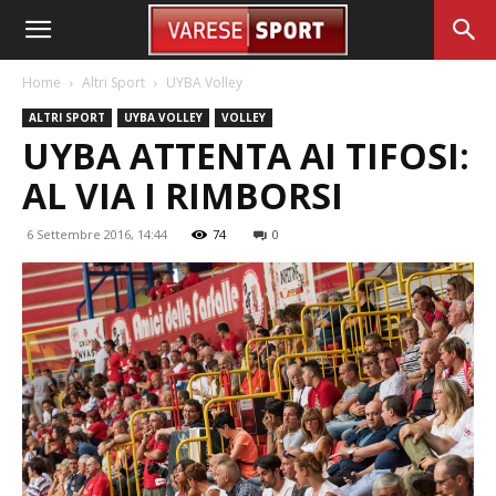
Home
Altri Sport
UYBA Volley
ALTRI SPORT
UYBA VOLLEY
VOLLEY
UYBA ATTENTA AI TIFOSI:
AL VIA I RIMBORSI
6 Settembre 2016, 14:44
74
0