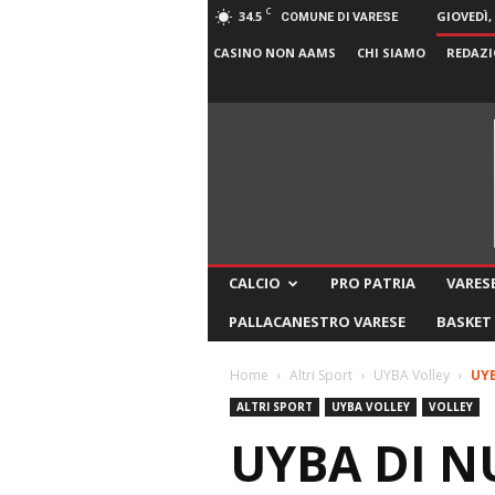
C
34.5
GIOVEDÌ,
COMUNE DI VARESE
CASINO NON AAMS
CHI SIAMO
REDAZI
CALCIO
PRO PATRIA
VARESE
PALLACANESTRO VARESE
BASKET
Home
Altri Sport
UYBA Volley
UYB
ALTRI SPORT
UYBA VOLLEY
VOLLEY
UYBA DI N