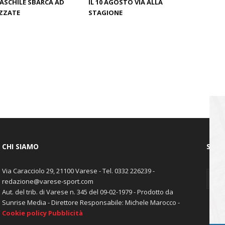
ASCHILE SBARCA AD
IL 10 AGOSTO VIA ALLA
ZZATE
STAGIONE
CHI SIAMO
SEGU
Via Caracciolo 29, 21100 Varese - Tel. 0332 226239 -
redazione@varese-sport.com
Aut. del trib. di Varese n. 345 del 09-02-1979 - Prodotto da
Sunrise Media - Direttore Responsabile: Michele Marocco -
Cookie policy
Pubblicità