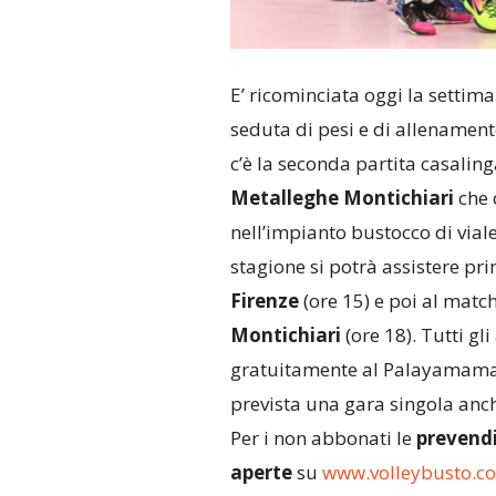
E’ ricominciata oggi la setti
seduta di pesi e di allenament
c’è la seconda partita casalin
Metalleghe Montichiari
che 
nell’impianto bustocco di viale
stagione si potrà assistere pri
Firenze
(ore 15) e poi al matc
Montichiari
(ore 18). Tutti g
gratuitamente al Palayamamay 
prevista una gara singola anche
Per i non abbonati le
prevendi
aperte
su
www.volleybusto.co