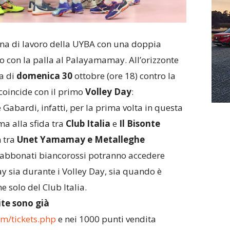
mana di lavoro della UYBA con una doppia
o con la palla al Palayamamay. All’orizzonte
ga di
domenica 30
ottobre (ore 18) contro la
coincide con il primo
Volley Day
:
 Gabardi, infatti, per la prima volta in questa
ma alla sfida tra
Club Italia
e
Il Bisonte
h tra
Unet Yamamay e Metalleghe
li abbonati biancorossi potranno accedere
sia durante i Volley Day, sia quando è
 solo del Club Italia.
te sono già
m/tickets.php
e nei 1000 punti vendita