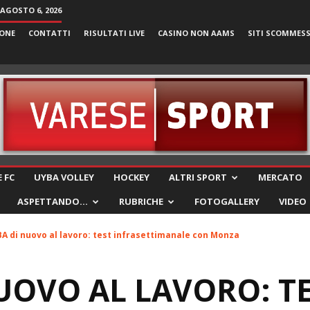
 AGOSTO 6, 2026
ONE
CONTATTI
RISULTATI LIVE
CASINO NON AAMS
SITI SCOMMES
VareseSport
 FC
UYBA VOLLEY
HOCKEY
ALTRI SPORT
MERCATO
ASPETTANDO…
RUBRICHE
FOTOGALLERY
VIDEO
A di nuovo al lavoro: test infrasettimanale con Monza
UOVO AL LAVORO: T