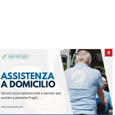
X
ICI