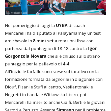
Nel pomeriggio di oggi la
UYBA
di coach
Mencarelli ha disputato al Palayamamay un test
amichevole in
8 mini-set
a rotazioni fisse con
partenza dal punteggio di 18-18 contro la
Igor
Gorgonzola Novara
che si è chiuso sullo strano
punteggio per la pallavolo di
4-4
.
All’inizio le farfalle sono scese sul taraflex con la
formazione formata da Signorile in diagonale con
Diouf, Pisani e Stufi al centro, Vasilantonaki e
Negretti in banda e Witkowska libero, poi
Mencarelli ha inserito anche Cialfi, Berti e le giovani
Sartori e Peruzzo. Assente
Simpson
per il problema