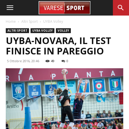
Home
Altri Sport
UYBA Volley
ALTRI SPORT
UYBA VOLLEY
VOLLEY
UYBA-NOVARA, IL TEST
FINISCE IN PAREGGIO
5 Ottobre 2016, 20:46
49
0