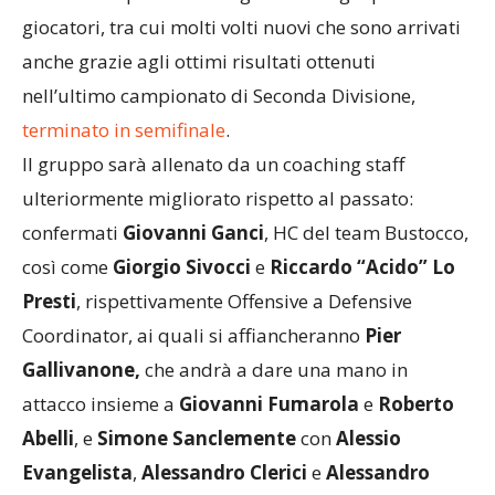
giocatori, tra cui molti volti nuovi che sono arrivati
anche grazie agli ottimi risultati ottenuti
nell’ultimo campionato di Seconda Divisione,
terminato in semifinale
.
Il gruppo sarà allenato da un coaching staff
ulteriormente migliorato rispetto al passato:
confermati
Giovanni Ganci
, HC del team Bustocco,
così come
Giorgio Sivocci
e
Riccardo “Acido” Lo
Presti
, rispettivamente Offensive a Defensive
Coordinator, ai quali si affiancheranno
Pier
Gallivanone,
che andrà a dare una mano in
attacco insieme a
Giovanni Fumarola
e
Roberto
Abelli
, e
Simone Sanclemente
con
Alessio
Evangelista
,
Alessandro Clerici
e
Alessandro
Calabrese
per quanto riguarda la difesa.