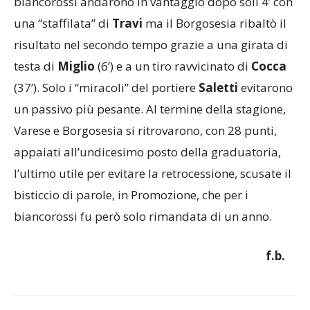
calcistica in Sicilia. Nella partita di ritorno, i
biancorossi andarono in vantaggio dopo soli 4’ con
una “staffilata” di
Travi
ma il Borgosesia ribaltò il
risultato nel secondo tempo grazie a una girata di
testa di
Miglio
(6’) e a un tiro ravvicinato di
Cocca
(37’). Solo i “miracoli” del portiere
Saletti
evitarono
un passivo più pesante. Al termine della stagione,
Varese e Borgosesia si ritrovarono, con 28 punti,
appaiati all’undicesimo posto della graduatoria,
l’ultimo utile per evitare la retrocessione, scusate il
bisticcio di parole, in Promozione, che per i
biancorossi fu però solo rimandata di un anno.
f.b.