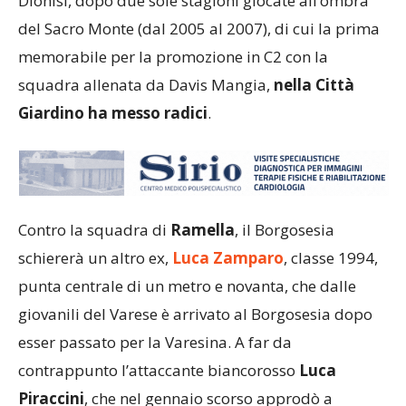
Dionisi, dopo due sole stagioni giocate all’ombra
del Sacro Monte (dal 2005 al 2007), di cui la prima
memorabile per la promozione in C2 con la
squadra allenata da Davis Mangia,
nella Città
Giardino ha messo radici
.
Contro la squadra di
Ramella
, il Borgosesia
schiererà un altro ex,
Luca Zamparo
, classe 1994,
punta centrale di un metro e novanta, che dalle
giovanili del Varese è arrivato al Borgosesia dopo
esser passato per la Varesina. A far da
contrappunto l’attaccante biancorosso
Luca