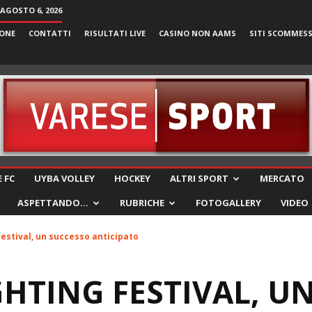
 AGOSTO 6, 2026
ONE
CONTATTI
RISULTATI LIVE
CASINO NON AAMS
SITI SCOMMES
VareseSport
 FC
UYBA VOLLEY
HOCKEY
ALTRI SPORT
MERCATO
ASPETTANDO…
RUBRICHE
FOTOGALLERY
VIDEO
estival, un successo anticipato
GHTING FESTIVAL, U