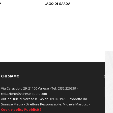
P
LAGO DI GARDA
CHI SIAMO
SEGU
Via Caracciolo 29, 21100 Varese - Tel. 0332 226239 -
redazione@varese-sport.com
Aut. del trib. di Varese n. 345 del 09-02-1979 - Prodotto da
Sunrise Media - Direttore Responsabile: Michele Marocco -
Cookie policy
Pubblicità