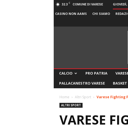
C
32.3
GIOVEDÌ,
COMUNE DI VARESE
CASINO NON AAMS
CHI SIAMO
REDAZI
CALCIO
PRO PATRIA
VARESE
PALLACANESTRO VARESE
BASKET
Home
Altri Sport
Varese Fighting F
ALTRI SPORT
VARESE FI