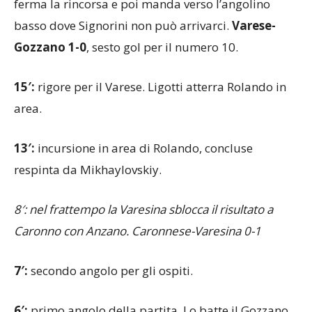
16′ GOL:
Giovio sblocca la partita dal dischetto. Si
ferma la rincorsa e poi manda verso l’angolino
basso dove Signorini non può arrivarci.
Varese-
Gozzano 1-0
, sesto gol per il numero 10.
15′:
rigore per il Varese. Ligotti atterra Rolando in
area.
13′:
incursione in area di Rolando, concluse
respinta da Mikhaylovskiy.
8′: nel frattempo la Varesina sblocca il risultato a
Caronno con Anzano. Caronnese-Varesina 0-1
7′:
secondo angolo per gli ospiti.