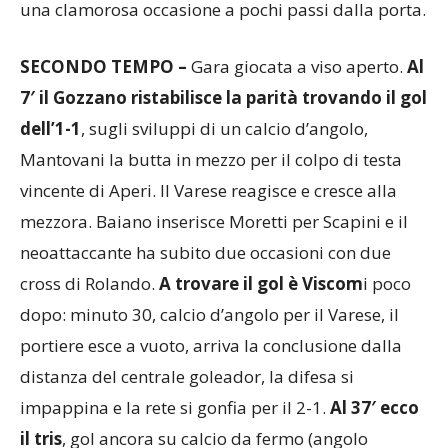
angolo su Zerbin che prima dell’intervallo spreca
una clamorosa occasione a pochi passi dalla porta.
SECONDO TEMPO –
Gara giocata a viso aperto.
Al
7′ il Gozzano ristabilisce la parità trovando il gol
dell’1-1
, sugli sviluppi di un calcio d’angolo,
Mantovani la butta in mezzo per il colpo di testa
vincente di Aperi. Il Varese reagisce e cresce alla
mezzora. Baiano inserisce Moretti per Scapini e il
neoattaccante ha subito due occasioni con due
cross di Rolando.
A trovare il gol è Viscom
i poco
dopo: minuto 30, calcio d’angolo per il Varese, il
portiere esce a vuoto, arriva la conclusione dalla
distanza del centrale goleador, la difesa si
impappina e la rete si gonfia per il 2-1.
Al 37′ ecco