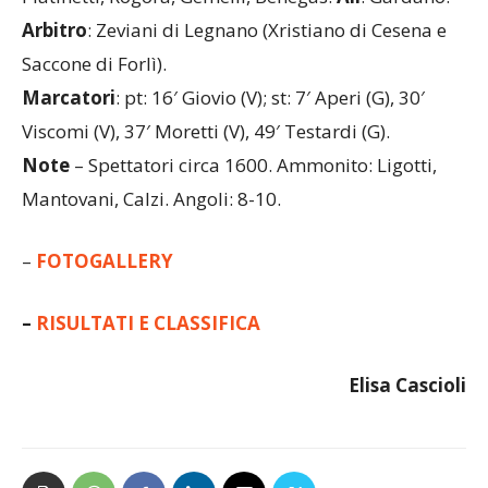
Testardi, Aperi.
A disposizione:
Gilli, Sampo,
Platinetti, Rogora, Gemelli, Benegas.
All
. Gardano.
Arbitro
: Zeviani di Legnano (Xristiano di Cesena e
Saccone di Forlì).
Marcatori
: pt: 16′ Giovio (V); st: 7′ Aperi (G), 30′
Viscomi (V), 37′ Moretti (V), 49′ Testardi (G).
Note
– Spettatori circa 1600. Ammonito: Ligotti,
Mantovani, Calzi. Angoli: 8-10.
–
FOTOGALLERY
–
RISULTATI
E CLASSIFICA
Elisa Cascioli