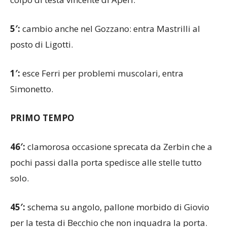
calcio d’angolo. Mantovani la butta in mezzo per il
colpo di testa vincente di Aperi.
5′:
cambio anche nel Gozzano: entra Mastrilli al
posto di Ligotti.
1′:
esce Ferri per problemi muscolari, entra
Simonetto.
PRIMO TEMPO
46′:
clamorosa occasione sprecata da Zerbin che a
pochi passi dalla porta spedisce alle stelle tutto
solo.
45′:
schema su angolo, pallone morbido di Giovio