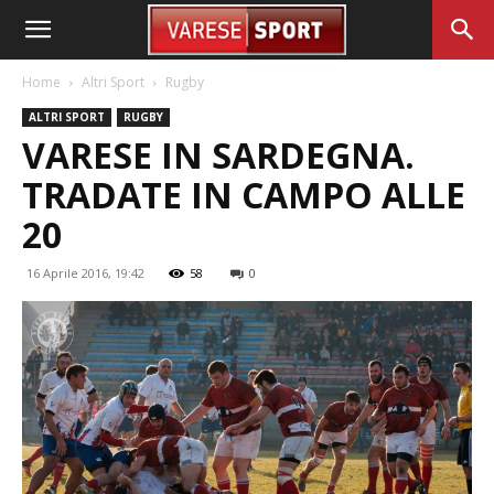
Home
Altri Sport
Rugby
ALTRI SPORT
RUGBY
VARESE IN SARDEGNA.
TRADATE IN CAMPO ALLE
20
16 Aprile 2016, 19:42
58
0