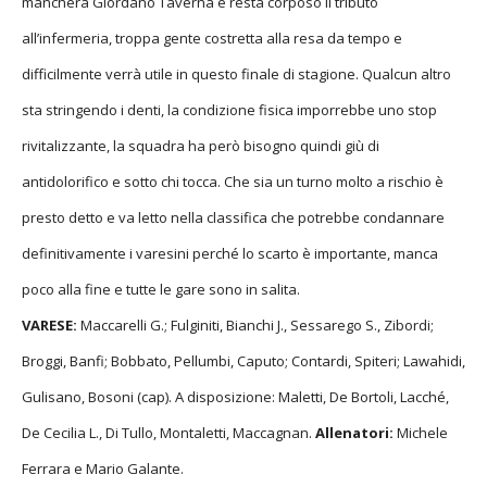
mancherà Giordano Taverna e resta corposo il tributo
all’infermeria, troppa gente costretta alla resa da tempo e
difficilmente verrà utile in questo finale di stagione. Qualcun altro
sta stringendo i denti, la condizione fisica imporrebbe uno stop
rivitalizzante, la squadra ha però bisogno quindi giù di
antidolorifico e sotto chi tocca. Che sia un turno molto a rischio è
presto detto e va letto nella classifica che potrebbe condannare
definitivamente i varesini perché lo scarto è importante, manca
poco alla fine e tutte le gare sono in salita.
VARESE:
Maccarelli G.; Fulginiti, Bianchi J., Sessarego S., Zibordi;
Broggi, Banfi; Bobbato, Pellumbi, Caputo; Contardi, Spiteri; Lawahidi,
Gulisano, Bosoni (cap). A disposizione: Maletti, De Bortoli, Lacché,
De Cecilia L., Di Tullo, Montaletti, Maccagnan.
Allenatori:
Michele
Ferrara e Mario Galante.