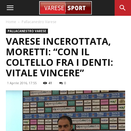
Home
Pallacanestro Varese
PALLACANESTRO VARESE
VARESE INCEROTTATA,
MORETTI: “CON IL
COLTELLO FRA I DENTI:
VITALE VINCERE”
1 Aprile 2016, 17:55
41
0