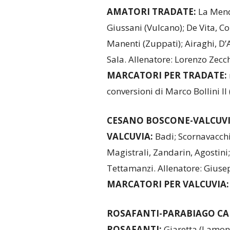
AMATORI TRADATE:
La Mendo
Giussani (Vulcano); De Vita, Cort
Manenti (Zuppati); Airaghi, D’A
Sala. Allenatore: Lorenzo Zecch
MARCATORI PER TRADATE:
conversioni di Marco Bollini II (
CESANO BOSCONE-VALCUVIA
VALCUVIA:
Badi; Scornavacchi,
Magistrali, Zandarin, Agostini;
Tettamanzi. Allenatore: Giuse
MARCATORI PER VALCUVIA:
ROSAFANTI-PARABIAGO CAD
ROSAFANTI:
Giaretta (Lamong