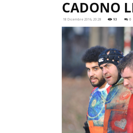
CADONO L
18 Dicembre 2016, 20:28
93
0