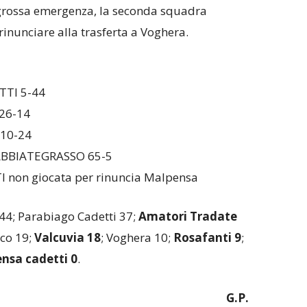
n grossa emergenza, la seconda squadra
 rinunciare alla trasferta a Voghera.
TI 5-44
26-14
10-24
BBIATEGRASSO 65-5
on giocata per rinuncia Malpensa
4; Parabiago Cadetti 37;
Amatori Tradate
ico 19;
Valcuvia 18
; Voghera 10;
Rosafanti 9
;
nsa cadetti 0
.
G.P.