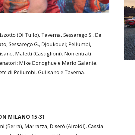
Rizzotto (Di Tullo), Taverna, Sessarego S., De
ato, Sessarego G., Djoukouei; Pellumbi,
sano, Maletti (Castiglioni). Non entrati:
llenatori: Mike Donoghue e Mario Galante.
te di Pellumbi, Gulisano e Taverna.
N MILANO 15-31
i (Berra), Marrazza, Diserò (Airoldi), Cassia;