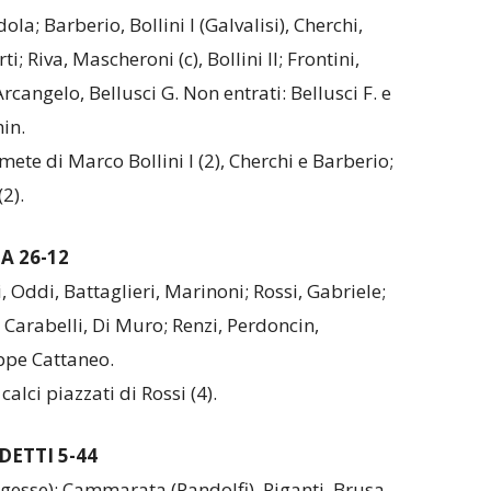
la; Barberio, Bollini I (Galvalisi), Cherchi,
i; Riva, Mascheroni (c), Bollini II; Frontini,
rcangelo, Bellusci G. Non entrati: Bellusci F. e
in.
mete di Marco Bollini I (2), Cherchi e Barberio;
2).
 26-12
 Oddi, Battaglieri, Marinoni; Rossi, Gabriele;
 Carabelli, Di Muro; Renzi, Perdoncin,
ppe Cattaneo.
calci piazzati di Rossi (4).
ETTI 5-44
esse); Cammarata (Pandolfi), Riganti, Brusa,