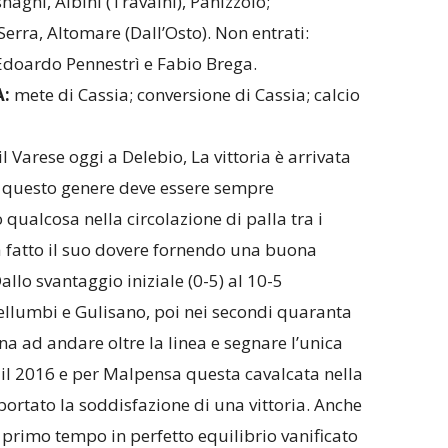
naghi, Albini (Travaini), Panizzolo;
erra, Altomare (Dall’Osto). Non entrati:
Edoardo Pennestrì e Fabio Brega.
A:
mete di Cassia; conversione di Cassia; calcio
l Varese oggi a Delebio, La vittoria è arrivata
i questo genere deve essere sempre
qualcosa nella circolazione di palla tra i
a fatto il suo dovere fornendo una buona
allo svantaggio iniziale (0-5) al 10-5
 Pellumbi e Gulisano, poi nei secondi quaranta
na ad andare oltre la linea e segnare l’unica
o il 2016 e per Malpensa questa cavalcata nella
ortato la soddisfazione di una vittoria. Anche
primo tempo in perfetto equilibrio vanificato