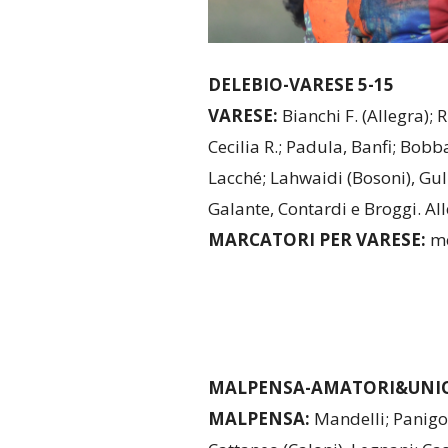
DELEBIO-VARESE 5-15
VARESE:
Bianchi F. (Allegra); 
Cecilia R.; Padula, Banfi; Bobb
Lacché; Lahwaidi (Bosoni), Guli
Galante, Contardi e Broggi. A
MARCATORI PER VARESE:
me
MALPENSA-AMATORI&UNIO
MALPENSA:
Mandelli; Panigon