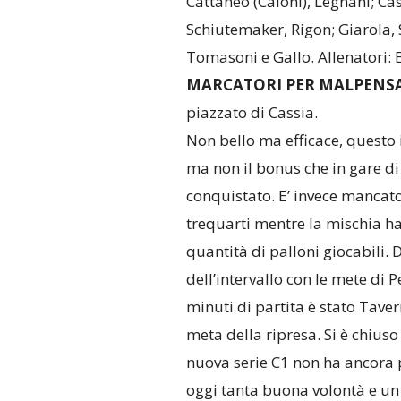
Cattaneo (Caloni), Legnani; Cas
Schiutemaker, Rigon; Giarola, S
Tomasoni e Gallo. Allenatori: 
MARCATORI PER MALPENS
piazzato di Cassia.
Non bello ma efficace, questo i
ma non il bonus che in gare d
conquistato. E’ invece mancato 
trequarti mentre la mischia h
quantità di palloni giocabili. D
dell’intervallo con le mete di
minuti di partita è stato Taver
meta della ripresa. Si è chius
nuova serie C1 non ha ancora p
oggi tanta buona volontà e un 