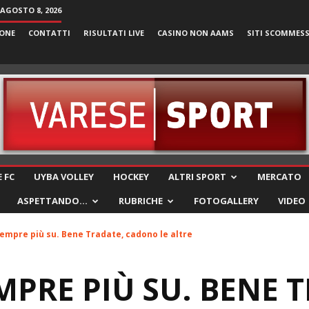
AGOSTO 8, 2026
ONE
CONTATTI
RISULTATI LIVE
CASINO NON AAMS
SITI SCOMMES
VareseSport
 FC
UYBA VOLLEY
HOCKEY
ALTRI SPORT
MERCATO
ASPETTANDO…
RUBRICHE
FOTOGALLERY
VIDEO
empre più su. Bene Tradate, cadono le altre
MPRE PIÙ SU. BENE 