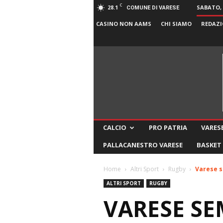
C
28.1
SABATO, 
COMUNE DI VARESE
CASINO NON AAMS
CHI SIAMO
REDAZI
CALCIO
PRO PATRIA
VARESE
PALLACANESTRO VARESE
BASKET
Home
Altri Sport
Rugby
Varese s
ALTRI SPORT
RUGBY
VARESE SE