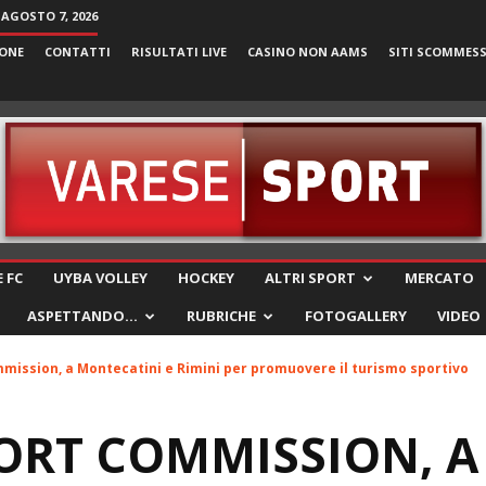
 AGOSTO 7, 2026
ONE
CONTATTI
RISULTATI LIVE
CASINO NON AAMS
SITI SCOMMES
VareseSport
 FC
UYBA VOLLEY
HOCKEY
ALTRI SPORT
MERCATO
ASPETTANDO…
RUBRICHE
FOTOGALLERY
VIDEO
mission, a Montecatini e Rimini per promuovere il turismo sportivo
ORT COMMISSION, A