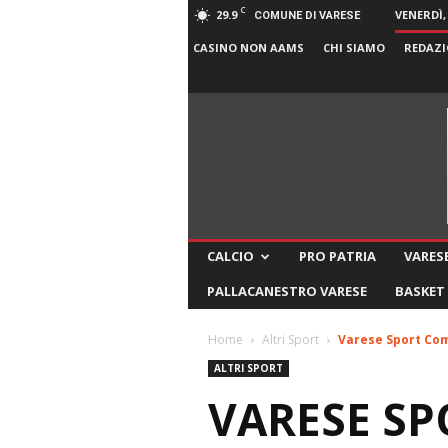
C
29.9
VENERDÌ,
COMUNE DI VARESE
CASINO NON AAMS
CHI SIAMO
REDAZI
CALCIO
PRO PATRIA
VARESE
PALLACANESTRO VARESE
BASKET
Home
Altri Sport
Varese Sport Com
ALTRI SPORT
VARESE SP