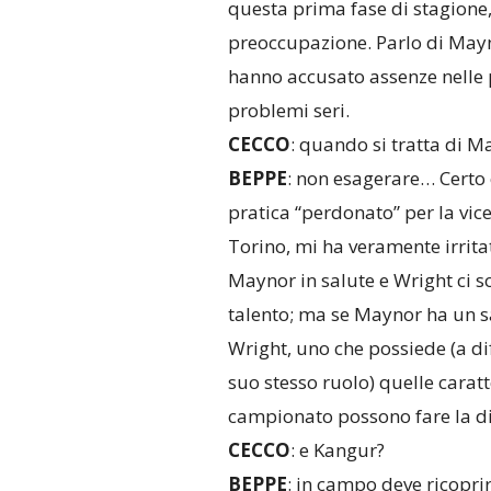
questa prima fase di stagione,
preoccupazione. Parlo di Maynor
hanno accusato assenze nelle 
problemi seri.
CECCO
: quando si tratta di Ma
BEPPE
: non esagerare… Certo c
pratica “perdonato” per la vi
Torino, mi ha veramente irritat
Maynor in salute e Wright ci so
talento; ma se Maynor ha un sa
Wright, uno che possiede (a dif
suo stesso ruolo) quelle carat
campionato possono fare la di
CECCO
: e Kangur?
BEPPE
: in campo deve ricopri