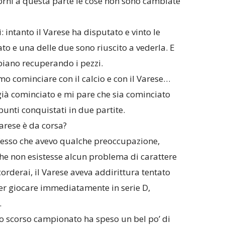
orni a questa parte le cose non sono cambiate
: intanto il Varese ha disputato e vinto le
o e una delle due sono riuscito a vederla. E
piano recuperando i pezzi.
mo cominciare con il calcio e con il Varese…
 già cominciato e mi pare che sia cominciato
punti conquistati in due partite.
Varese è da corsa?
nfesso che avevo qualche preoccupazione,
e non esistesse alcun problema di carattere
orderai, il Varese aveva addirittura tentato
per giocare immediatamente in serie D,
.
nello scorso campionato ha speso un bel po’ di