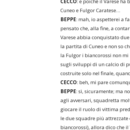
CECCO
: e poiché il Varese ha
Cuneo e Fulgor Caratese…
BEPPE
: mah, io aspetterei a 
pensato che, alla fine, a contar
Varese abbia conquistato due v
la partita di Cuneo e non so c
la Fulgor i biancorossi non mi
sugli sviluppi di un calcio di 
costruite solo nel finale, quan
CECCO
: beh, mi pare comunqu
BEPPE
: sì, sicuramente; ma n
agli avversari, squadretta mol
giocare il ruolo di vittima pr
le due squadre più attrezzate
biancorossi), allora dico che i