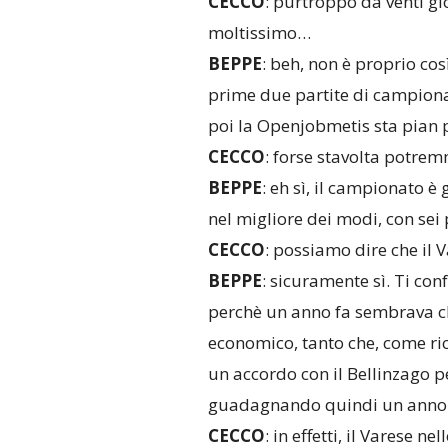
CECCO
: purtroppo da venti gi
moltissimo…
BEPPE
: beh, non è proprio così
prime due partite di campionat
poi la Openjobmetis sta pian 
CECCO
: forse stavolta potrem
BEPPE
: eh sì, il campionato è
nel migliore dei modi, con sei 
CECCO
: possiamo dire che il 
BEPPE
: sicuramente sì. Ti co
perchè un anno fa sembrava ch
economico, tanto che, come ric
un accordo con il Bellinzago 
guadagnando quindi un anno
CECCO
: in effetti, il Varese 