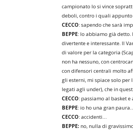
campionato lo si vince soprattut
deboli, contro i quali appunto 
CECCO
: sapendo che sarà imp
BEPPE
: lo abbiamo già detto
divertente e interessante. Il 
di valore per la categoria (Sca
non ha nessuno, con centrocam
con difensori centrali molto a
gli esterni, mi spiace solo per
legati agli under), che in que
CECCO
: passiamo al basket e
BEPPE
: io ho una gran paura
CECCO
: accidenti…
BEPPE:
no, nulla di gravissimo