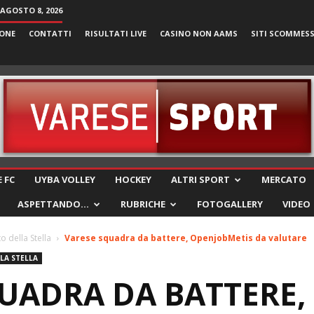
AGOSTO 8, 2026
ONE
CONTATTI
RISULTATI LIVE
CASINO NON AAMS
SITI SCOMMES
VareseSport
 FC
UYBA VOLLEY
HOCKEY
ALTRI SPORT
MERCATO
ASPETTANDO…
RUBRICHE
FOTOGALLERY
VIDEO
o della Stella
Varese squadra da battere, OpenjobMetis da valutare
LA STELLA
UADRA DA BATTERE,