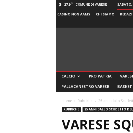
C
27.9
SABATO, 
COMUNE DI VARESE
CASINO NON AAMS
CHI SIAMO
REDAZI
CALCIO
PRO PATRIA
VARESE
PALLACANESTRO VARESE
BASKET
Home
Rubriche
25 anni dallo Scudett
RUBRICHE
25 ANNI DALLO SCUDETTO DEL
VARESE SQ